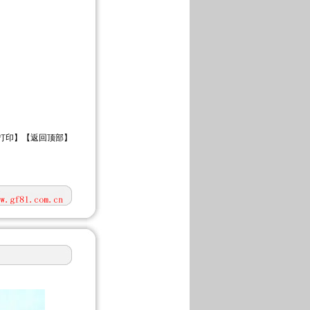
打印
】【
返回顶部
】