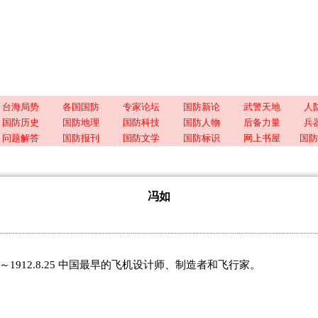
台海局势
各国国防
专家论坛
国防新论
武警天地
人
国防历史
国防地理
国防科技
国防人物
后备力量
兵
问题解答
国防报刊
国防文学
国防标识
网上书屋
国防
冯如
15～1912.8.25 中国最早的飞机设计师、制造者和飞行家。