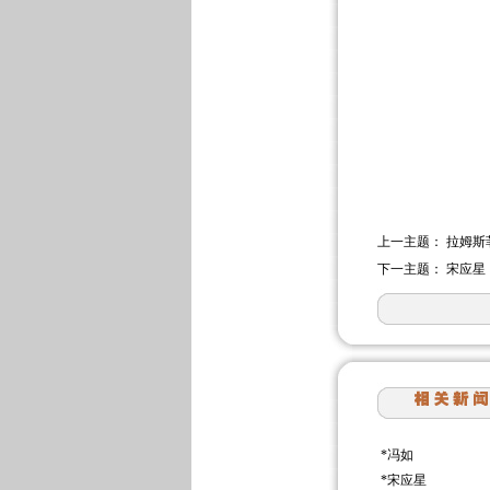
上一主题：
拉姆斯
下一主题：
宋应星
*
冯如
*
宋应星