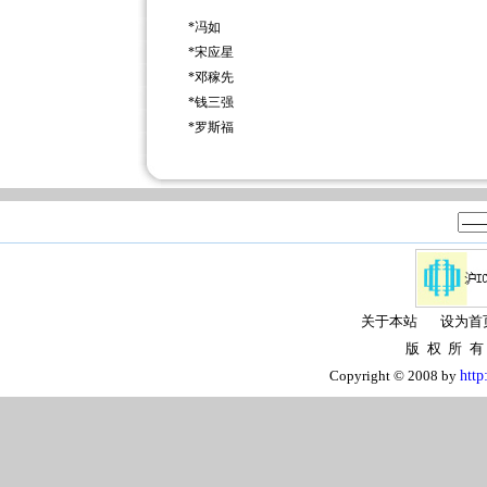
*
冯如
*
宋应星
*
邓稼先
*
钱三强
*
罗斯福