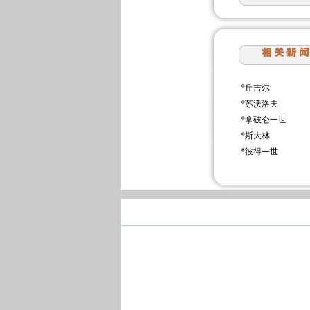
*
丘吉尔
*
苏沃洛夫
*
拿破仑一世
*
斯大林
*
彼得一世