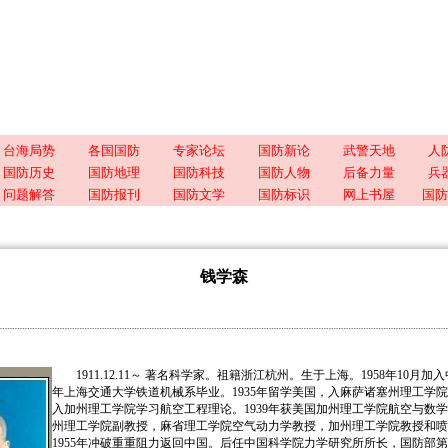
台海局势
各国国防
专家论坛
国防新论
武警天地
人
国防历史
国防地理
国防科技
国防人物
后备力量
兵
问题解答
国防报刊
国防文学
国防标识
网上书屋
国防
钱学森
1911.12.11～ 著名科学家。祖籍浙江杭州。生于上海。1958年10月加
年上海交通大学铁道机械系毕业。1935年留学美国，入麻萨诸塞州理工学
入加州理工学院学习航空工程理论。1939年获美国加州理工学院航空与数
州理工学院副教授，麻省理工学院空气动力学教授，加州理工学院教授和喷
1955年冲破重重阻力返回中国。后任中国科学院力学研究所所长，国防部