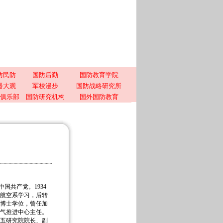
防民防
国防后勤
国防教育学院
器大观
军校漫步
国防战略研究所
俱乐部
国防研究机构
国外国防教育
入中国共产党。
1934
院航空系学习，后转
学博士学位，曾任加
气推进中心主任。
第五研究院院长、副