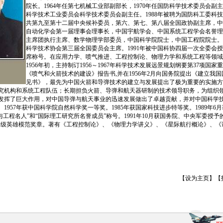
院长。1964年任第七机械工业部副部长，1970年任国防科学技术委员会副主
科学技术工业委员会科学技术委员会副主任。1988年被聘为国防科工委科
共第九至第十二届中央候补委员，第六、第七、第八届全国政协副主席，中
自动化学会第一届理事会理事长，中国宇航学会、中国系统工程学会名誉理
主席团执行主席、数学物理学部委员，中国科学院院士，中国工程院院士。1
科学技术协会第三届全国委员会主席。1991年被中国科协四届一次全委会
席称号。在应用力学、喷气推进、工程控制论、物理力学和系统工程等领域
1956年初，主持制订1956～1967年科学技术发展远景规划纲要第37项国
《喷气和火箭技术的建设》报告书,并在1956年2月向国务院提出《建立我
见书》，最先为中国火箭和导弹技术的建立与发展提出了极为重要的实施方
究机构和系统工程队伍；长期担负火箭、导弹和航天器研制的技术领导职务，为组织
发挥了巨大作用，对中国导弹与航天事业的迅速发展做出了卓越贡献，并对中国科学
1957年获中国科学院自然科学奖一等奖。1985年获国家科技进步特等奖。1989年6
与工程名人”和“国际理工研究所名誉成员”称号。1991年10月获国务院、中央军委授予
一级英雄模范奖章。著有《工程控制论》、《物理力学讲义》、《星际航行概论》、《
【
设为主页
】【