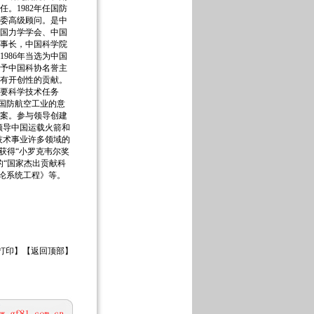
任。1982年任国防
技委高级顾问。是中
国力学学会、中国
事长，中国科学院
986年当选为中国
授予中国科协名誉主
有开创性的贡献。
家重要科学技术任务
国国防航空工业的意
案。参与领导创建
领导中国运载火箭和
技术事业许多领域的
月获得“小罗克韦尔奖
的“国家杰出贡献科
论系统工程》等。
打印
】【
返回顶部
】