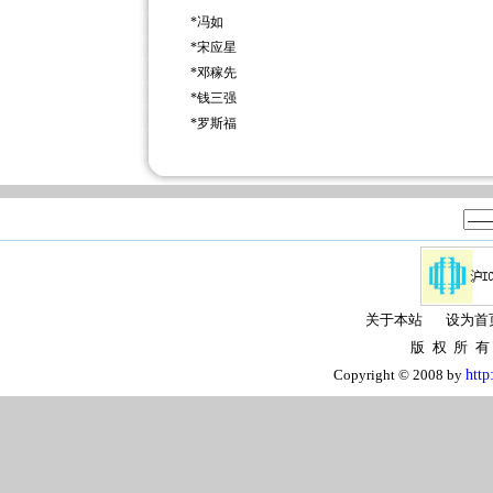
*
冯如
*
宋应星
*
邓稼先
*
钱三强
*
罗斯福