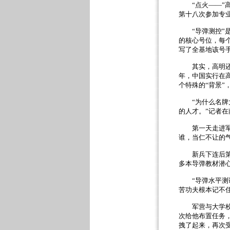
“
点火
——”
第十八次参加专
“
导弹测控
”
的核心号位，每
写了全基地该号
其实，高明还
年，中国实行在
个特殊的
“
背景
”
“
为什么名牌
的人才。
”
记者在
第一天走进军营
谁，当仁不让的
新兵下连后第一
多本导弹教材潜
“
导弹水平测
苦功夫根本记
军营与大学校园
次给他布置任务
拽了起来，再次