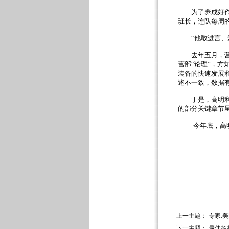
为了养成好作风
班长，连队每周
“
他敢进言、
去年五月，营里
营部
“
论理
”
，方
装备的快速发展
述不一致，数据
于是，高明利用
的部分关键章节
今年底，高明就
上一主题：
专家:
下一主题：
最佳拍