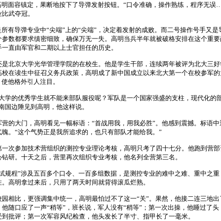
高明面容镇定，果断地按下了导弹发射按钮。
“
口令准确，操作熟练，程序无误
业比武夺冠。
是所有导弹专业中
“
尖端
”
上的
“
尖端
”
，决定着发射的成败。而二号操作号手又是
个参数都要求缜密细致，确保万无一失。高明当兵半年就被破格安排在这个重要
手一直由军官和二期以上士官担任的历史。
是
北京大学
光华管理学院的在校生。他是学生干部，连续两年被评为北大三好
高校在读生中征召义务兵政策，高明成了新中国成立以来北大第一个在校参军的
，使他格外引人注目。
大学的优秀学生就不能来部队服役呢？军队是一个国家强盛的支柱，现代化的
南国边陲见到高明，他这样说。
的大门，高明看见一幅标语：
“
首战用我，用我必胜
”
。他感到震撼。标语中
气魄。
“
这个气势正是我所追求的，也只有部队才能给我。
”
次参加技术营组织的测控专业理论考核，高明只考了四十七分。他跑到营部
心钻研。十天之后，营里再次组织专业考核，他名列全营第三名。
试规程
”
涉及五百多个口令、一百多组数据，是测控专业的难中之难、重中之重
不住。高明拿过来后，只用了两天时间就背得滚瓜烂熟。
相比，更强调集中统一，高明最怕过不了这一
“
关
”
。果然，他接二连三地出
，他随口应了一声
“
稍等
”
，班长说，军人没有
“
稍等
”
；第一次出操，他睡过了头
受到批评；第一次军容风纪检查，他头发长了半寸、指甲长了一毫米。