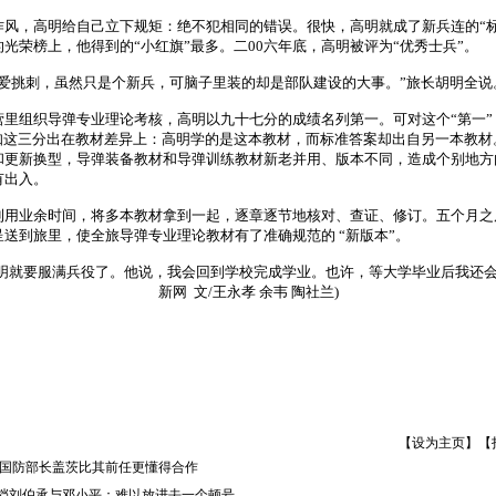
，高明给自己立下规矩：绝不犯相同的错误。很快，高明就成了新兵连的
“
的光荣榜上，他得到的
“
小红旗
”
最多。二
00
六年底，高明被评为
“
优秀士兵
”
。
爱挑刺，虽然只是个新兵，可脑子里装的却是部队建设的大事。
”
旅长胡明全说
组织导弹专业理论考核，高明以九十七分的成绩名列第一。可对这个
“
第一
”
知这三分出在教材差异上：高明学的是这本教材，而标准答案却出自另一本教材
和更新换型，导弹装备教材和导弹训练教材新老并用、版本不同，造成个别地方
有出入。
业余时间，将多本教材拿到一起，逐章逐节地核对、查证、修订。五个月之
呈送到旅里，使全旅导弹专业理论教材有了准确规范的
“
新版本
”
。
要服满兵役了。他说，我会回到学校完成学业。也许，等大学毕业后我还会
新网
文
/
王永孝
余韦
陶社兰
)
【
设为主页
】【
美国防部长盖茨比其前任更懂得合作
档刘伯承与邓小平：难以放进去一个顿号