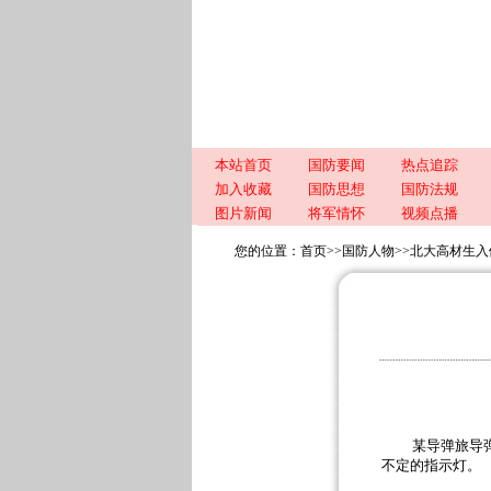
本站首页
国防要闻
热点追踪
加入收藏
国防思想
国防法规
图片新闻
将军情怀
视频点播
您的位置：
首页
>>
国防人物
>>
北大高材生入
某导弹旅导
不定的指示灯。