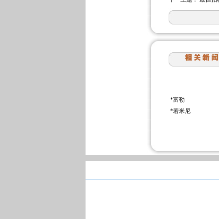
*
富勒
*
若米尼