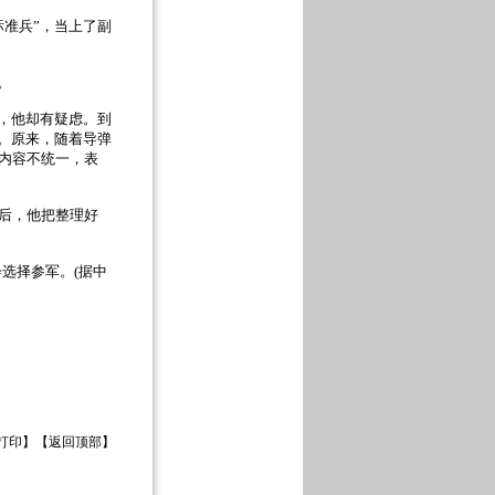
标准兵
”
，当上了副
。
，他却有疑虑。到
。原来，随着导弹
内容不统一，表
后，他把整理好
选择参军。
(
据中
打印
】【
返回顶部
】