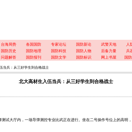
台海局势
各国国防
专家论坛
国防新论
武警天地
人
国防历史
国防地理
国防科技
国防人物
后备力量
兵
问题解答
国防报刊
国防文学
国防标识
网上书屋
国防
伍当兵：从三好学生到合格战士
北大高材生入伍当兵：从三好学生到合格战士
弹测试大厅内，一场导弹测控专业比武正在进行。坐在二号操作号位上的高明，