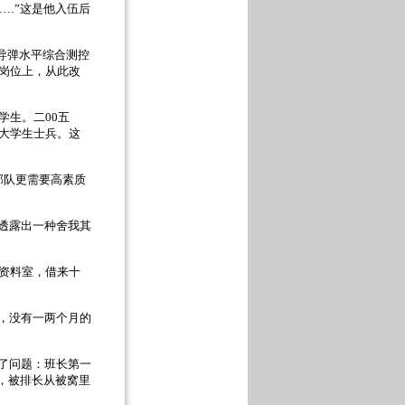
……”
这是他入伍后
导弹水平综合测控
岗位上，从此改
学生。二
00
五
大学生士兵。这
部队更需要高素质
透露出一种舍我其
资料室，借来十
，没有一两个月的
了问题：班长第一
，被排长从被窝里