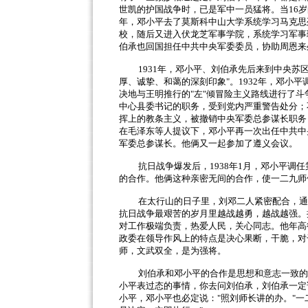
世凯的护国战争时，已是军中一员猛将。当
16
岁
年，邓小平去了莫斯科中山大学系统学习马克思
校，随后又进入伏龙芝军事学院，系统学习军事
伯承也回国担任中共中央军委委员，协助周恩来
1931
年，邓小平、刘伯承先后来到中央苏
厚、诚挚、和蔼的深刻印象
"
。
1932
年，邓小平
决地与王明推行的
"
左
"
倾冒险主义路线进行了斗
中心县委书记的职务，受到党内严重警告处分；
挥上的教条主义，被撤销中央军委总参谋长职务
在毛泽东等人提议下，邓小平再一次出任中共中
军委总参谋长。他俩又一起参加了遵义会议。
抗日战争爆发后，
1938
年
1
月，邓小平调任
的合作。他俩这种亲密无间的合作，使一二九师
在太行山的日子里，刘邓二人紧密配合，通
抗日战争最艰苦的岁月里越战越勇，越战越强。
对工作极端负责，热爱人民，关心同志。他年高
政委在领导作风上的特点是决心果断，干脆，对
师，文武双全，是为强将。
刘伯承和邓小平的合作是思想和意志一致的
小平表过态的事情，你去问刘伯承，刘伯承一定
小平，邓小平也必定说：
"
照刘师长讲的办。
"
一