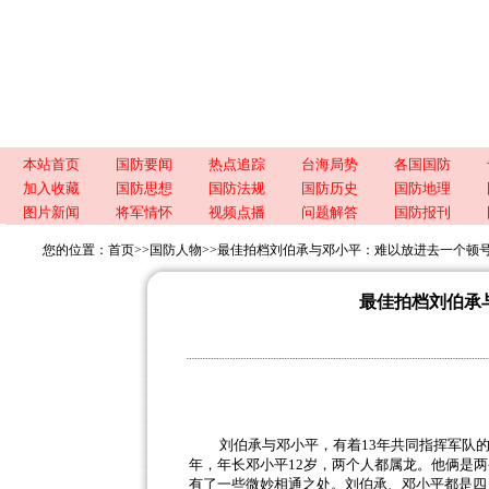
本站首页
国防要闻
热点追踪
台海局势
各国国防
加入收藏
国防思想
国防法规
国防历史
国防地理
图片新闻
将军情怀
视频点播
问题解答
国防报刊
您的位置：
首页
>>
国防人物
>>
最佳拍档刘伯承与邓小平：难以放进去一个顿
最佳拍档刘伯承
刘伯承与邓小平，有着
13
年共同指挥军队
年，年长邓小平
12
岁，两个人都属龙。他俩是两
有了一些微妙相通之处。刘伯承、邓小平都是四