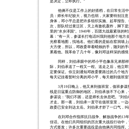
是决定，立即执行。
"
他俩不仅是工作上的好搭档，在日常生活中
员：师长年纪较大，视力也弱，大家要特别注意
身体，邓小平总是把许多组织实施、起草报告、
次，部队经过黄泛区，天上有敌机轰炸，脚下是
里的
"
水乡泽国
"
。
1940
年，百团大战最紧张的时
幕：
"
有一天，参谋长打电话叫我到他那个地方
光察看地图，找地名。他们看的是贴在窑洞墙上
大方便，所以，邓政委举着蜡烛的手，随刘的手
累着他。我革命了几十年，像刘邓这样深的感情
同样，刘伯承眼中的邓小平也像亲兄弟那样
际，刘伯承送了一程又一程。送走之后，他立即
定要保证。你立刻通知邓政委要路过的几个地方
每天记挂着暂时分离的邓小平，每天都到值班室
3
月
19
日晚上，他又来到值班室，值班参谋
线是日寇重点防御的地区，刘伯承放不下心来，
参谋说：
"
我们不困，还是师长去休息吧。
"
刘伯
才走。那一夜，刘伯承一直守在值班室里，一边
政委已安全到达太岳。刘伯承才舒了一口气，叫
在刘邓合作指挥抗日战争、解放战争的
13
佳话。在他们共同组织的历次重大战役行动中，
方式签发；许多次重要战役是由他俩共同指挥。