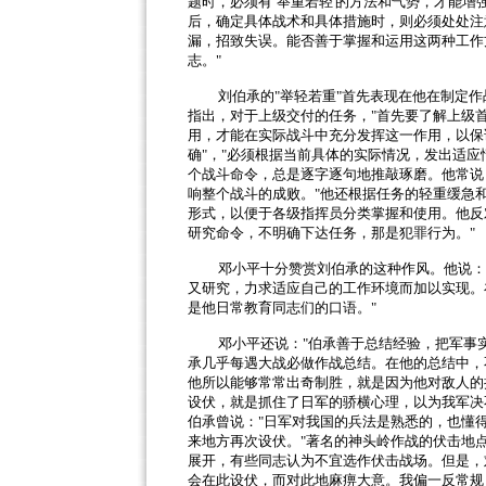
题时，必须有
‘
举重若轻
'
的方法和气势，才能增
后，确定具体战术和具体措施时，则必须处处注
漏，招致失误。能否善于掌握和运用这两种工作
志。
"
刘伯承的
"
举轻若重
"
首先表现在他在制定作
指出，对于上级交付的任务，
"
首先要了解上级
用，才能在实际战斗中充分发挥这一作用，以保
确
"
，
"
必须根据当前具体的实际情况，发出适应
个战斗命令，总是逐字逐句地推敲琢磨。他常说
响整个战斗的成败。
"
他还根据任务的轻重缓急
形式，以便于各级指挥员分类掌握和使用。他反
研究命令，不明确下达任务，那是犯罪行为。
"
邓小平十分赞赏刘伯承的这种作风。他说：
又研究，力求适应自己的工作环境而加以实现。
是他日常教育同志们的口语。
"
邓小平还说：
"
伯承善于总结经验，把军事
承几乎每遇大战必做作战总结。在他的总结中，
他所以能够常常出奇制胜，就是因为他对敌人的
设伏，就是抓住了日军的骄横心理，以为我军决
伯承曾说：
"
日军对我国的兵法是熟悉的，也懂
来地方再次设伏。
"
著名的神头岭作战的伏击地
展开，有些同志认为不宜选作伏击战场。但是，
会在此设伏，而对此地麻痹大意。我偏一反常规