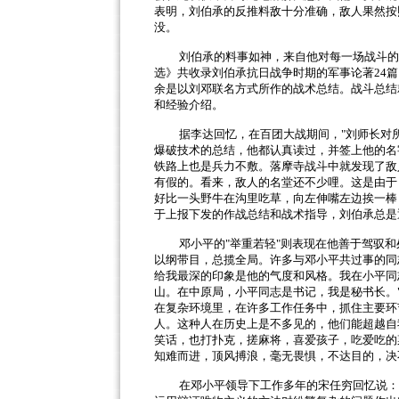
表明，刘伯承的反推料敌十分准确，敌人果然按
没。
刘伯承的料事如神，来自他对每一场战斗的
选》共收录刘伯承抗日战争时期的军事论著
24
篇
余是以刘邓联名方式所作的战术总结。战斗总结
和经验介绍。
据李达回忆，在百团大战期间，
"
刘师长对
爆破技术的总结，他都认真读过，并签上他的名
铁路上也是兵力不敷。落摩寺战斗中就发现了敌
有假的。看来，敌人的名堂还不少哩。这是由于
好比一头野牛在沟里吃草，向左伸嘴左边挨一棒
于上报下发的作战总结和战术指导，刘伯承总是
邓小平的
"
举重若轻
"
则表现在他善于驾驭和
以纲带目，总揽全局。许多与邓小平共过事的同
给我最深的印象是他的气度和风格。我在小平同
山。在中原局，小平同志是书记，我是秘书长。
在复杂环境里，在许多工作任务中，抓住主要环
人。这种人在历史上是不多见的，他们能超越自
笑话，也打扑克，搓麻将，喜爱孩子，吃爱吃的
知难而进，顶风搏浪，毫无畏惧，不达目的，决
在邓小平领导下工作多年的宋任穷回忆说：