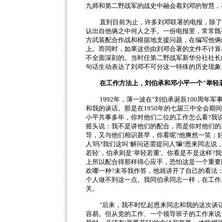
九师和第二野战军的战史中融会着刘邓的智慧，
直到目前为止，许多刘邓联署的电报，除了
认出自他俩之中何人之手。一份电报里，常常既
方武装配合作战和根据地支援问题，在编写他俩
上。而同时，如果这些由刘邓合署的文件不计算
不全面深刻的。当时任第二野战军新华分社社长
句话生动表达了刘邓不可分这一特殊的历史现象
在工作方法上，刘伯承和邓小平一个
"
举轻
1992
年，薄一波在
"
刘伯承诞辰
100
周年军
和我的谈话。那是在
1950
年的七届三中全会期间
小平共事多年，你对他们二位的工作怎么看
?
我
摇头说：我不是讲他们的配合，而是你对他们的
导，又与他们相识甚早，你看呢
?
他爽然一笑：
人
'
吗
?
我们这叫
‘
解问还需提问人
'
嘛
!
恩来同志说
若轻
'
，伯承则是
‘
举轻若重
'
。你看是不是这样
?
我
上所以配合得那样得心应手，恐怕这是一个重要
欢哪一种
?
未等我作答，他就讲开了自己的看法
个人做不到这一点。我同伯承同志一样，在工作
关。
"
后来，我不时忆起恩来同志和我的这次谈
容易。但从党的工作、一个领导班子的工作来说