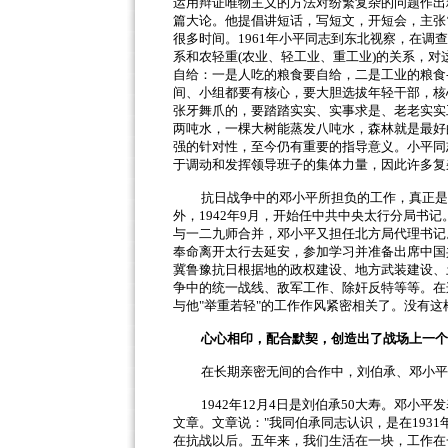
运用辩证唯物主义的方法对纷繁复杂的问题作出
篇大论。他提倡讲短话，写短文，开短会，主张
很多时间。
1961
年小平同志到东北视察，在调查
系和农轻重
(
农业、轻工业、重工业
)
的关系，对
自给：一是人吃的粮食要自给，二是工业的粮食
间、小组都要有核心，要大胆选拔年轻干部，核
张牙舞爪的，要踏踏实实、实事求是、老老实实
两吨水，一棵大树能蒸发八吨水，森林就是最好
强的针对性，至今仍有重要的指导意义。小平同
于调动和发挥领导班子的集体力量，因此许多复
抗日战争中的邓小平所担负的工作，真正是
外，
1942
年
9
月，开始任中共中央太行分局书记
与一二九师合并，邓小平又担任北方局代理书记
奉命离开太行去延安，参加学习并准备出席中国
冀鲁豫抗日根据地的政权建设、地方武装建设、
争中的统一战线、敌军工作、除奸反特等等。在
与他
"
举重若轻
"
的工作作风紧密相关了。没有这
心心相印，配合默契，创造出了战场上一
在长期亲密无间的合作中，刘伯承、邓小平
1942
年
12
月
4
日是刘伯承
50
大寿。邓小平发
文章。文章说：
"
我同伯承同志认识，是在
1931
在抗战以后。五年来，我们生活在一块，工作在