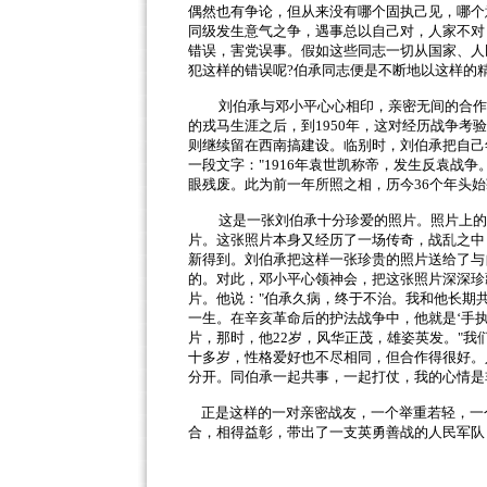
偶然也有争论，但从来没有哪个固执己见，哪个
同级发生意气之争，遇事总以自己对，人家不对
错误，害党误事。假如这些同志一切从国家、人
犯这样的错误呢
?
伯承同志便是不断地以这样的
刘伯承与邓小平心心相印，亲密无间的合作
的戎马生涯之后，到
1950
年，这对经历战争考验
则继续留在西南搞建设。临别时，刘伯承把自己
一段文字：
"1916
年袁世凯称帝，发生反袁战争
眼残废。此为前一年所照之相，历今
36
个年头始
这是一张刘伯承十分珍爱的照片。照片上的
片。这张照片本身又经历了一场传奇，战乱之中
新得到。刘伯承把这样一张珍贵的照片送给了与
的。对此，邓小平心领神会，把这张照片深深珍
片。他说：
"
伯承久病，终于不治。我和他长期
一生。在辛亥革命后的护法战争中，他就是
‘
手
片，那时，他
22
岁，风华正茂，雄姿英发。
"
我
十多岁，性格爱好也不尽相同，但合作得很好。
分开。同伯承一起共事，一起打仗，我的心情是
正是这样的一对亲密战友，一个举重若轻，一
合，相得益彰，带出了一支英勇善战的人民军队