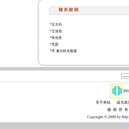
*
王大珩
*
王淦昌
*
朱光亚
*
毛瑟
*
齐·奥尔科夫斯基