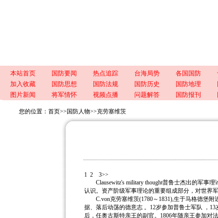
本站首页
国防要闻
热点追踪
台海局势
各国国防
加入收藏
国防思想
国防法规
国防历史
国防地理
图片新闻
将军情怀
视频点播
问题解答
国防报刊
您的位置：
首页
>>
国防人物
>>
克劳塞维茨
1
2
3>>
Clausewitz's military thought
认识。资产阶级军事理论的重要组成部分，对世界
C.von克劳塞维茨(1780～1831),生于马格
据、落后动荡的德意志 。12岁参加普鲁士军队 ，13
后，任奥古斯特亲王的副官。1806年随亲王参加对