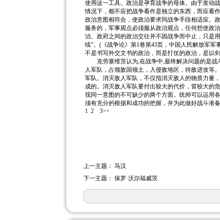
使用这一工具。政治是孕育战争的母体。由于发动
情况下，都不应把战争看作是独立的东西，而应看
政治意图相符合，使政治要求同战争手段相适应。
服务的，军事观点必须服从政治观点，任何想使政
治。政府之间的政治交往并不因战争而中止，只是用
续”。(《战争论》第1卷第43页，中国人民解放军军
不是书写外交文书的政治，而是打仗的政治，是以
克劳塞维茨认为,在战争中,最终解决问题的是战
人军队，占领敌国领土，入侵敌地区，待敌进攻等
军队。消灭敌人军队，不仅指消灭敌人的物质力量
成的。消灭敌人军队要付出较大的代价，冒较大的
现同一意图的不可缺少的两个方面。统帅可以运用
须有充分的根据和成功的把握，并为此做好战斗准
1
2
3>>
上一主题：
马汉
下一主题：
保罗·沃尔福威茨