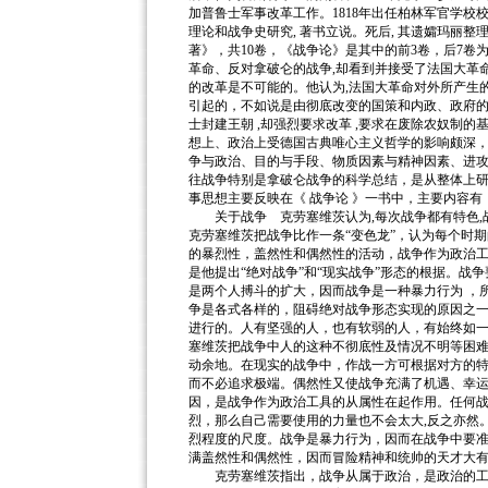
加普鲁士军事改革工作。1818年出任柏林军官学校
理论和战争史研究, 著书立说。死后, 其遗孀玛丽整理
著》，共10卷，《战争论》是其中的前3卷，后7卷
革命、反对拿破仑的战争,却看到并接受了法国大革
的改革是不可能的。他认为,法国大革命对外所产生
引起的，不如说是由彻底改变的国策和内政、政府
士封建王朝 ,却强烈要求改革 ,要求在废除农奴制
想上、政治上受德国古典唯心主义哲学的影响颇深
争与政治、目的与手段、物质因素与精神因素、进
往战争特别是拿破仑战争的科学总结，是从整体上
事思想主要反映在《 战争论 》一书中，主要内容有
关于战争 克劳塞维茨认为,每次战争都有特色,
克劳塞维茨把战争比作一条“变色龙”，认为每个时
的暴烈性，盖然性和偶然性的活动，战争作为政治
是他提出“绝对战争”和“现实战争”形态的根据。
是两个人搏斗的扩大，因而战争是一种暴力行为 ，所
争是各式各样的，阻碍绝对战争形态实现的原因之
进行的。人有坚强的人，也有软弱的人，有始终如
塞维茨把战争中人的这种不彻底性及情况不明等困难
动余地。在现实的战争中，作战一方可根据对方的
而不必追求极端。偶然性又使战争充满了机遇、幸
因，是战争作为政治工具的从属性在起作用。任何
烈，那么自己需要使用的力量也不会太大,反之亦然
烈程度的尺度。战争是暴力行为，因而在战争中要
满盖然性和偶然性，因而冒险精神和统帅的天才大
克劳塞维茨指出，战争从属于政治，是政治的工具