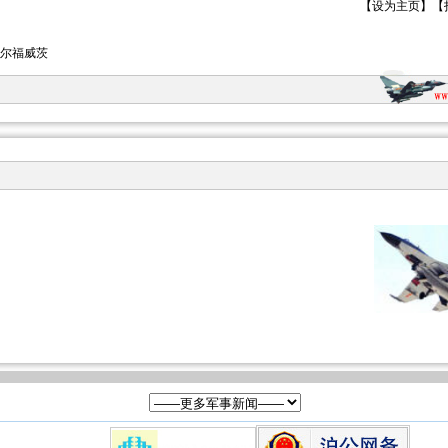
【
设为主页
】【
沃尔福威茨