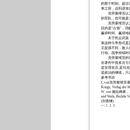
的那个时刻。超过
来之前，达到进攻
克劳塞维茨认为，
的军队，也可能是
克劳塞维茨认为，
目的是“占领”，
赢得时间、赢得地
关于民众武装 克
装这种斗争形式是
又捉摸不到，敌人
行动、战争持续时
克劳塞维茨的军事
在著作中曾多次引用
是至理名言,是马
是政治的继续，只
参考书目
C.von克劳塞维茨著
Kriege, Verlag des M
W .von 施拉姆著，王
und Werk, Bechtle Ve
(刘善继)
<< 1
2
3