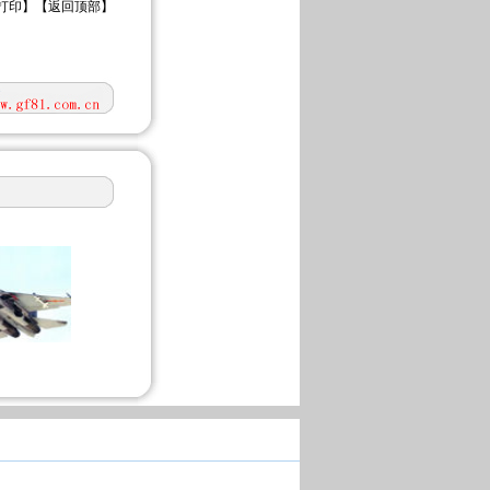
打印
】【
返回顶部
】