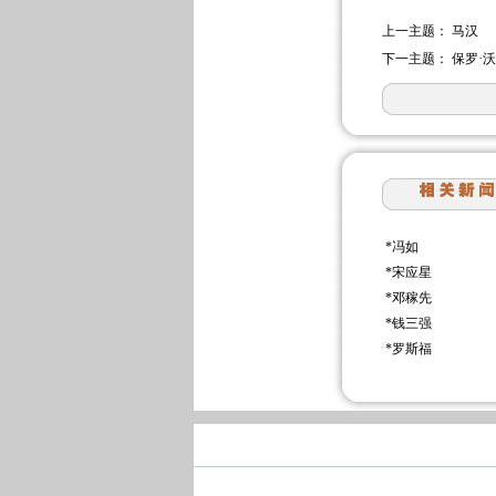
上一主题：
马汉
下一主题：
保罗·
*
冯如
*
宋应星
*
邓稼先
*
钱三强
*
罗斯福