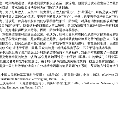
这一时刻继续进攻，就会遭到强大的反击甚至一败涂地。他要求进攻者注意自己力量的
的目标；要求防御者设法使对方的“顶点”迅速到来。
为了打垮敌人，应集中一切力量打击敌人的“重心”。所谓“重心”，可能是敌人的
主要领导人或民众的情绪。要善于判断敌人的“重心”，当然，也要善于保护自己的“重
进攻是一种具有积极目的的较弱的作战形式，防御是一种具有消极目的的较强的作
消极目的是“据守”。防御这种作战形式之所以较强，是因为防御可以充分利用一些有利
利、更好地获得民众支持等。因而，防御比进攻容易得多。
劳塞维茨主张组建民众武装。他认为，精神力量只有在民众武装中才能充分发挥效
其他手段无法代替的，是发展的必然趋势。这种武装犹如成燎原之势的熊熊烈火，又
难以对付。但民众武装不是万能的，只有战争在本国腹地进行、有复杂的地形、民族
间较长时,才适于采用。因此,民众武装是一种战略防御手段，不宜于进行战术防御。
思想反映了资产阶级上升时期的进步倾向和革新精神，对战争本质提出了一些值得
克劳塞维茨的论点，认为“战争是政治通过另一种手段〈即暴力〉的继续”(《 列宁军事文
克思主义者考察战争的出发点。由于时代的局限性,克劳塞维茨的一些观点是有缺陷的。
是指一国对外政策的继续；在分析精神因素与物质因素的关系时，某些地方过分夸大
,中国人民解放军军事科学院译：《战争论》，商务印书馆，北京，1978。(Carl von Clausew
inisteriums für nationale Verteidigung, Berlin, 1957.)
庆余等译：《 克劳塞维茨传 》, 商务印书馆, 北京, 1984 。( Wilhelm von Schramm, Clau
rlag, Esslingen am Neckar, 1977.)