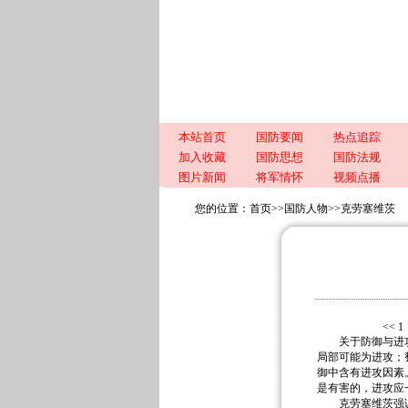
本站首页
国防要闻
热点追踪
加入收藏
国防思想
国防法规
图片新闻
将军情怀
视频点播
您的位置：
首页
>>
国防人物
>>
克劳塞维茨
<< 1
关于防御与进攻 
局部可能为进攻；
御中含有进攻因素
是有害的，进攻应
克劳塞维茨强调，