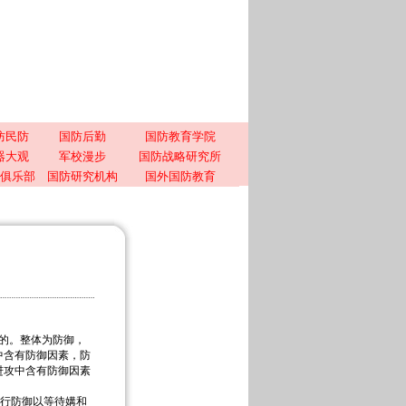
防民防
国防后勤
国防教育学院
器大观
军校漫步
国防战略研究所
俱乐部
国防研究机构
国外国防教育
的。整体为防御，
中含有防御因素，防
进攻中含有防御因素
进行防御以等待媾和