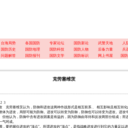
台海局势
各国国防
专家论坛
国防新论
武警天地
人
国防历史
国防地理
国防科技
国防人物
后备力量
兵
问题解答
国防报刊
国防文学
国防标识
网上书屋
国防
克劳塞维茨
2
3
克劳塞维茨认为，防御和进攻这两种作战形式是相互联系 、 相互影响且相互转化
整体为进攻，局部可能为防御。进攻可以转变为防御，防御也可以转变为进攻。进攻
。但他认为，防御中含有进攻因素是有益的，因为防御由等待和反攻两部分组成；而
一气呵成。
要把握住进攻的“顶点”。所谓进攻的“顶点”，是指战略进攻进行到它的力量足以