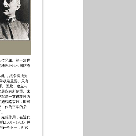
三位兄弟。第一次世
的地理环境和国防态
此 ，战争将成为
斗争极端重要。只有
军。因此，建立与
发展应有所侧重。未
空军是一支进攻性力
实施战略轰炸，即可
空，作为空军的后
平。
先驱作用，在近代
660～1783》并
思想评价不一，但它