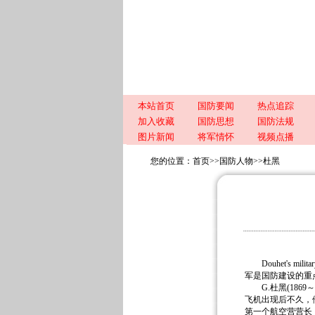
本站首页
国防要闻
热点追踪
加入收藏
国防思想
国防法规
图片新闻
将军情怀
视频点播
您的位置：
首页
>>
国防人物
>>
杜黑
Douhet's m
军是国防建设的重
G.杜黑(1869
飞机出现后不久，他
第一个航空营营长