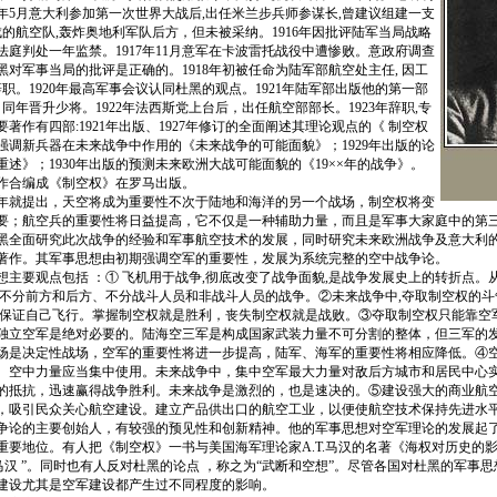
5年5月意大利参加第一次世界大战后,出任米兰步兵师参谋长,曾建议组建一支
成的航空队,轰炸奥地利军队后方，但未被采纳。1916年因批评陆军当局战略
法庭判处一年监禁。1917年11月意军在卡波雷托战役中遭惨败。意政府调查
对军事当局的批评是正确的。1918年初被任命为陆军部航空处主任, 因工
辞职。1920年最高军事会议认同杜黑的观点。1921年陆军部出版他的第一部
。同年晋升少将。1922年法西斯党上台后，出任航空部部长。1923年辞职,专
著作有四部:1921年出版、1927年修订的全面阐述其理论观点的《 制空权
的强调新兵器在未来战争中作用的《未来战争的可能面貌》；1929年出版的论
述》；1930年出版的预测未来欧洲大战可能面貌的《19××年的战争》。
著作合编成《制空权》在罗马出版。
年就提出，天空将成为重要性不次于陆地和海洋的另一个战场，制空权将变
要；航空兵的重要性将日益提高，它不仅是一种辅助力量，而且是军事大家庭中的第
黑全面研究此次战争的经验和军事航空技术的发展，同时研究未来欧洲战争及意大利
著作。其军事思想由初期强调空军的重要性，发展为系统完整的空中战争论。
要观点包括 ：① 飞机用于战争,彻底改变了战争面貌,是战争发展史上的转折点。从
、不分前方和后方、不分战斗人员和非战斗人员的战争。②未来战争中,夺取制空权的
能保证自己飞行。掌握制空权就是胜利，丧失制空权就是战败。③夺取制空权只能靠空
独立空军是绝对必要的。陆海空三军是构成国家武装力量不可分割的整体，但三军的
场是决定性战场，空军的重要性将进一步提高，陆军、海军的重要性将相应降低。④
。空中力量应当集中使用。未来战争中，集中空军最大力量对敌后方城市和居民中心
的抵抗，迅速赢得战争胜利。未来战争是激烈的，也是速决的。⑤建设强大的商业航
，吸引民众关心航空建设。建立产品供出口的航空工业，以便使航空技术保持先进水
的主要创始人，有较强的预见性和创新精神。他的军事思想对空军理论的发展起了
要地位。有人把《制空权》一书与美国海军理论家A.T.马汉的名著《海权对历史的影响,1
马汉 ”。同时也有人反对杜黑的论点 ，称之为“武断和空想”。尽管各国对杜黑的军事
建设尤其是空军建设都产生过不同程度的影响。