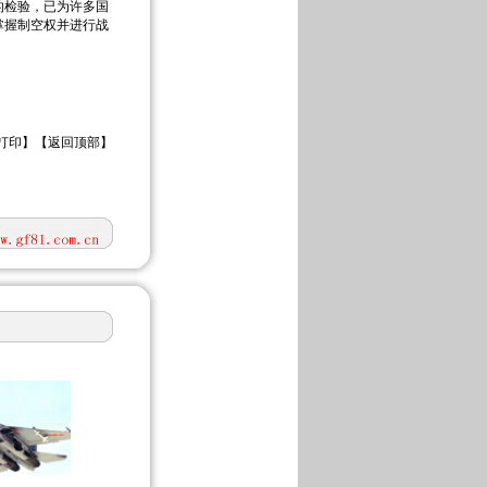
检验，已为许多国
掌握制空权并进行战
打印
】【
返回顶部
】