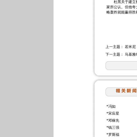
杜黑关于建立独立
家所公认。但他夸
略轰炸就能赢得胜
上一主题：
若米尼
下一主题：
马基雅
*
冯如
*
宋应星
*
邓稼先
*
钱三强
*
罗斯福