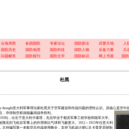
台海局势
各国国防
专家论坛
国防新论
武警天地
人
国防历史
国防地理
国防科技
国防人物
后备力量
兵
问题解答
国防报刊
国防文学
国防标识
网上书屋
国防
杜黑
ilitary thought意大利军事理论家杜黑关于空军建设和作战问题的理性认识。其核心是
点，夺得制空权就能赢得战争胜利。
～1930)，出生于意大利卡塞塔，先后毕业于都灵军事工程学校和陆军大学。
预见到飞机在军事上的作用将比气球和飞艇更大。1912～1915年任意大利
，主持编写第一本航空兵作战使用教令，支持飞机设计师G.B.卡普罗尼研制