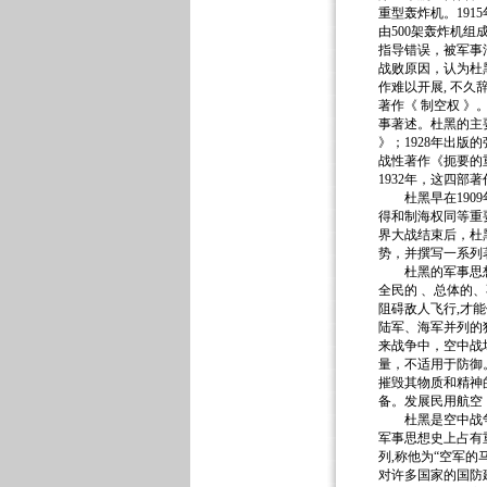
重型轰炸机。191
由500架轰炸机组
指导错误，被军事
战败原因，认为杜黑
作难以开展, 不久
著作《 制空权 》
事著述。杜黑的主要
》；1928年出版
战性著作《扼要的重
1932年，这四部
杜黑早在1909
得和制海权同等重
界大战结束后，杜
势，并撰写一系列
杜黑的军事思想主
全民的 、总体的
阻碍敌人飞行,才
陆军、海军并列的
来战争中，空中战
量，不适用于防御
摧毁其物质和精神
备。发展民用航空
杜黑是空中战争论
军事思想史上占有重
列,称他为“空军的
对许多国家的国防