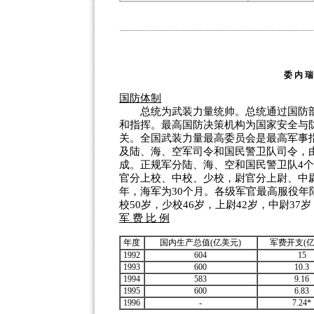
委 内 瑞
国防体制
总统为武装力量统帅。总统通过国防部
和指挥。最高国防决策机构为国家安全与
关。全国武装力量最高委员会是最高军事
及陆、海、空军司令和国民警卫队司令，
成。正规军分陆、海、空和国民警卫队4个
官分上校、中校、少校，尉官分上尉、中
年，海军为30个月。各级军官最高服役年限
校50岁，少校46岁，上尉42岁，中尉37岁
军 费 比 例
年度
国内生产总值(亿美元)
军费开支(亿
1992
604
15
1993
600
10.3
1994
583
9.16
1995
600
6.83
1996
-
7.24*