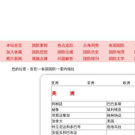
本站首页
国防要闻
热点追踪
台海局势
各国国防
加入收藏
国防思想
国防法规
国防历史
国防地理
图片新闻
视频点播
问题解答
国防报刊
国防文学
您的位置：
首页
>>
各国国防
>>
委内瑞拉
亚洲
非洲
欧洲
美 洲
阿根廷
巴巴多斯
秘鲁
玻利维亚
哥斯达黎加
格林纳达
加拿大
美国
特立尼达和多巴哥
危地马拉
安提瓜和巴布达