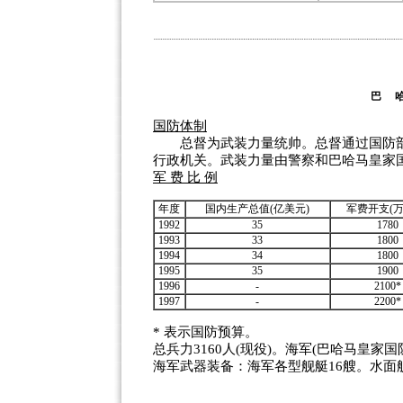
巴 
国防体制
总督为武装力量统帅。总督通过国防部
行政机关。武装力量由警察和巴哈马皇家
军 费 比 例
年度
国内生产总值(亿美元)
军费开支(万
1992
35
1780
1993
33
1800
1994
34
1800
1995
35
1900
1996
-
2100*
1997
-
2200*
* 表示国防预算。
总兵力3160人(现役)。海军(巴哈马皇家国防
海军武器装备：海军各型舰艇16艘。水面