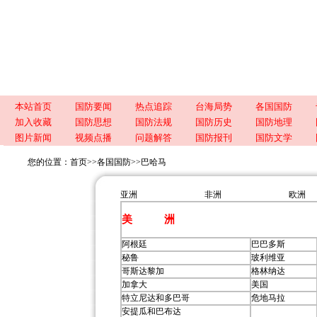
本站首页
国防要闻
热点追踪
台海局势
各国国防
加入收藏
国防思想
国防法规
国防历史
国防地理
图片新闻
视频点播
问题解答
国防报刊
国防文学
您的位置：
首页
>>
各国国防
>>
巴哈马
亚洲
非洲
欧洲
美 洲
阿根廷
巴巴多斯
秘鲁
玻利维亚
哥斯达黎加
格林纳达
加拿大
美国
特立尼达和多巴哥
危地马拉
安提瓜和巴布达