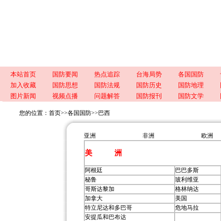
本站首页
国防要闻
热点追踪
台海局势
各国国防
加入收藏
国防思想
国防法规
国防历史
国防地理
图片新闻
视频点播
问题解答
国防报刊
国防文学
您的位置：
首页
>>
各国国防
>>
巴西
亚洲
非洲
欧洲
美 洲
阿根廷
巴巴多斯
秘鲁
玻利维亚
哥斯达黎加
格林纳达
加拿大
美国
特立尼达和多巴哥
危地马拉
安提瓜和巴布达