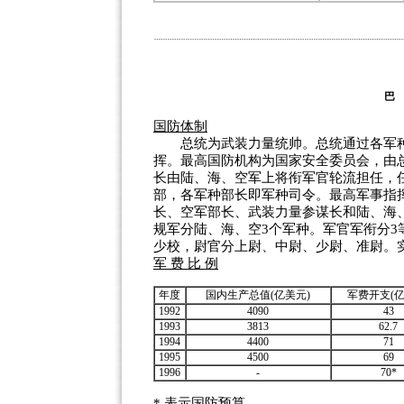
巴
国防体制
总统为武装力量统帅。总统通过各军种
挥。最高国防机构为国家安全委员会，由
长由陆、海、空军上将衔军官轮流担任，
部，各军种部长即军种司令。最高军事指
长、空军部长、武装力量参谋长和陆、海
规军分陆、海、空3个军种。军官军衔分3
少校，尉官分上尉、中尉、少尉、准尉。
军 费 比 例
年度
国内生产总值(亿美元)
军费开支(亿
1992
4090
43
1993
3813
62.7
1994
4400
71
1995
4500
69
1996
-
70*
* 表示国防预算。