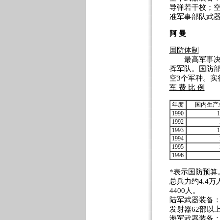
导弹若干枚；空
准军事部队武器
阿 曼
国防体制
最高军事决策
挥军队。国防
空3个军种。实
军 费 比 例
年度
国内生产
1990
1
1992
1993
1
1994
1995
1996
*表示国防预算
总兵力约4.4万
4400人。
陆军武器装备：
发射器62部以
海军武器装备：