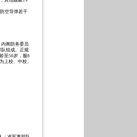
；其他舰艇19
：防空导弹若干
内阁防务委员
部队组成。正规
至50岁，服8
官为上校、中校、
万人；准军事部队