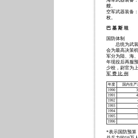
海军武器装备：
艘。
空军武器装备：
枚。
巴 基 斯 坦
国防体制
总统为武装力
会为最高决策
军分为陆、海、
年现役后再服预
少校，尉官为
军 费 比 例
年度
国内生产
1990
3
1991
4
1992
1993
1994
1995
1996
*表示国防预算
总兵力约59万人