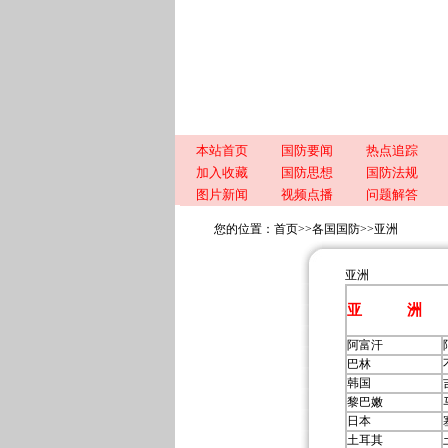
本站首页
国防要闻
热点追踪
加入收藏
国防思想
国防法规
图片新闻
视频点播
问题解答
您的位置：
首页
>>
各国国防
>>
亚洲
亚洲
亚 洲
阿富汗
巴林
韩国
黎巴嫩
日本
土耳其