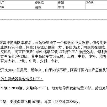
也门
伊拉克
伊朗
以色列
约旦
越南
中国
月阿富汗游击队掌权后，虽勉强组成了一个松散的中央政府，但各党派
止到1996年底，阿富汗各派仍独霸一方，各自为政，内战仍在继续
克民兵、阿富汗伊斯兰学生运动武装"塔利班"正在激烈交战，"塔利
官军衔分3等13级。其中高级军官分元帅、上将、中将、少将、准
尉官为大尉、上尉、中尉、少尉、准尉。
开支为4.3亿美元。近年来，由于内战不断，阿富汗国内生产总值及
军的主要武器装备情况如下：
：
：2830辆。火炮约2490门。地对地导弹发射装置30部。反坦克
。
：
架。支援保障飞机107架。导弹：防空导弹225枚。