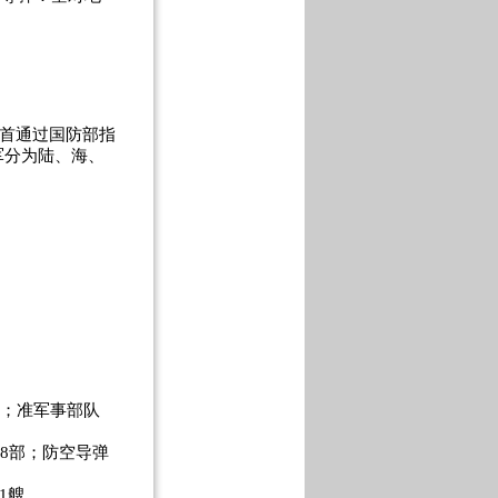
首通过国防部指
军分为陆、海、
0人；准军事部队
68部；防空导弹
1艘。