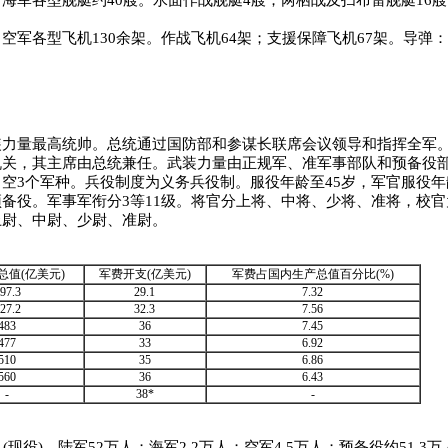
海军各型舰艇约40艘。水面作战舰艇4艘；两栖战及扫布雷舰艇16艘
空军各型飞机130余架。作战飞机64架；支援保障飞机67架。导弹
量最高统帅。总统通过国防部和参谋长联席会议领导和指挥全军。
机关，其主席由总统兼任。武装力量由正规军、准军事部队和预备役
空3个军种。兵役制度为义务兵役制。服役年龄至45岁，军官服役年龄
备役。军事军衔分3等11级。将官分上将、中将、少将、准将，校
上尉、中尉、少尉、准尉。
总值(亿美元)
军费开支(亿美元)
军费占国内生产总值百分比(%)
97.3
29.1
7.32
27.2
32.3
7.56
483
36
7.45
477
33
6.92
510
35
6.86
560
36
6.43
-
38*
-
(现役)。陆军52万人；海军2.2万人；空军4.5万人；预备役约51.3