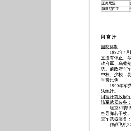
亚美尼亚
印度尼西亚
阿 富 汗
国防体制
1992年4
直没有停止。截
政府军、乌兹别
势。前政府军军
中校、少校，
军费比例
1990年军费
法统计。
阿富汗前政府
陆军武器装备
坦克和装甲车辆
空导弹若干枚
空军武器装备
作战飞机270