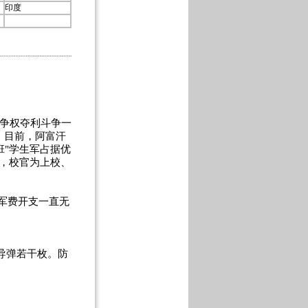
印度
争权夺利斗争一
。目前，阿富汗
班"学生军占据优
将，校官为上校、
军费开支一直无
导弹若干枚。防