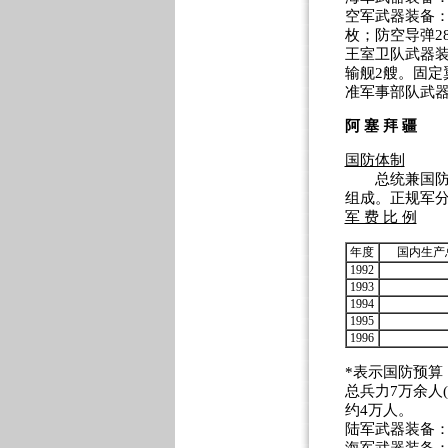
空军武器装备：
枚；防空导弹2
王室卫队武器装
输舰2艘。固定
准军事部队武器
阿 塞 拜 疆
国防体制
总统兼国防部
组成。正规军分
军 费 比 例
年度
国内生产
1992
1993
1994
1995
1996
*表示国防预算
总兵力7万余人(
约4万人。
陆军武器装备：