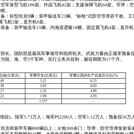
空军各型飞机106架。作战飞机42架；支援保障飞机64架。导弹：
8枚。
备：轻型坦克9辆；装甲输送车23辆。"标枪"式防空导弹若干枚。王
翼飞机5架，直升机6架。
装备：装甲输送车15辆。内海巡逻艇18艘。固定翼飞机4架，直升机
长。国防部是最高军事领导和指挥机关。武装力量由正规军预备役
为陆、海、空3个军种。实行义务兵役制，服役期限为17个月。
总值(亿美元)
军费开支(亿美元)
军费占国内生产总值百分比(%)
49
3.21
6.55
38
3.05
8.03
27
1.32
4.89
22
1.09
4.95
-
1.15*
-
现役)。陆军5.73万人；海军约2200人；空军1.12万人；预备役56
坦克和装甲车辆880辆以上；火炮300余门；导弹：防空导弹发射装备