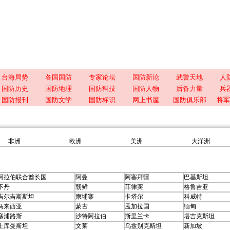
台海局势
各国国防
专家论坛
国防新论
武警天地
人
国防历史
国防地理
国防科技
国防人物
后备力量
兵
国防报刊
国防文学
国防标识
网上书屋
国防俱乐部
将军
非洲
欧洲
美洲
大洋洲
阿拉伯联合酋长国
阿曼
阿塞拜疆
巴基斯坦
不丹
朝鲜
菲律宾
格鲁吉亚
吉尔吉斯斯坦
柬埔寨
卡塔尔
科威特
马来西亚
蒙古
孟加拉国
缅甸
塞浦路斯
沙特阿拉伯
斯里兰卡
塔吉克斯坦
土库曼斯坦
文莱
乌兹别克斯坦
新加坡