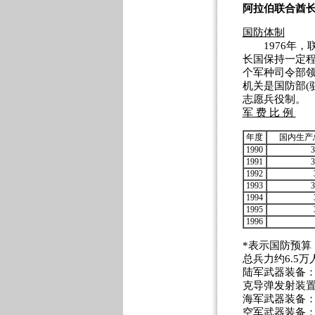
阿拉伯联合酋
国防体制
1976年，
长国保持一定
个军种司令部领
机关是国防部(
志愿兵役制。
军 费 比 例
年度
国内生产
1990
3
1991
3
1992
1993
3
1994
1995
1996
*表示国防预算
总兵力约6.5万
陆军武器装备：
克导弹发射装置
海军武器装备：
空军武器装备：