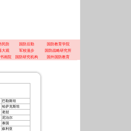
防民防
国防后勤
国防教育学院
器大观
军校漫步
国防战略研究所
书画院
国防研究机构
国外国防教育
巴勒斯坦
哈萨克斯坦
老挝
尼泊尔
泰国
叙利亚