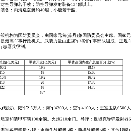
对空导弹若干枚；防空导弹发射装备134部以上。
装备：内海巡逻艇约40艘，小艇若干艘。
机构为国防委员会，由国家元首(苏丹)兼国防委员会主席。国家元
部是最高军事行政机关。武装力量由正规军和准军事部队组成。正规
行志愿兵役制。
总值(亿美元)
军费开支(亿美元)
军费占国内生产总值百分比(%)
06.2
19.3
18.17
115
18
15.65
16.9
19.2
16.42
113
20
17.70
122
18
14.75
-
18*
-
。
人(现役)。陆军2.5万人；海军4200人；空军4100人；王室卫队650
坦克和装甲车辆190余辆。火炮210余门。导弹：反坦克导弹发射器
上；
海军各型舰艇22艘；水面作战舰艇5艘；两栖战舰艇6艘；其他舰艇1