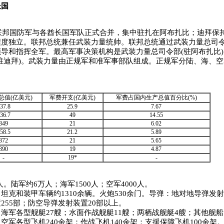
长国
联邦国防军与各酋长国军队正式合并，集中驻扎在阿布扎比；迪拜保
程度独立。联邦总统兼任武装力量统帅。联邦总统通过武装力量总司令
导和指挥全军。最高军事决策机构是武装力量总司令部(驻阿布扎比
驻迪拜)。武装力量由正规军和准军事部队组成。正规军分陆、海、空
总值(亿美元)
军费开支(亿美元)
军费占国内生产总值百分比(%)
37.8
25.9
7.67
36.7
49
14.55
349
21
6.02
58.5
21.2
5.89
372
21
5.65
390
19
4.87
-
19*
-
人。陆军约6万人；海军1500人；空军4000人。
坦克和装甲车辆约1310余辆。火炮530余门。导弹：地对地导弹发
255部；防空导弹发射装置20部以上。
海军各型舰艇27艘；水面作战舰艇11艘；两栖战舰艇4艘；其他舰船
空军各型飞机240余架；作战飞机140余架；支援保障飞机100余架