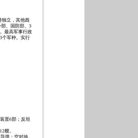
持独立，其他酋
部、国防部、3
)。最高军事行政
3个军种。实行
射装置6部；反坦
12艘。
。导弹：空对地