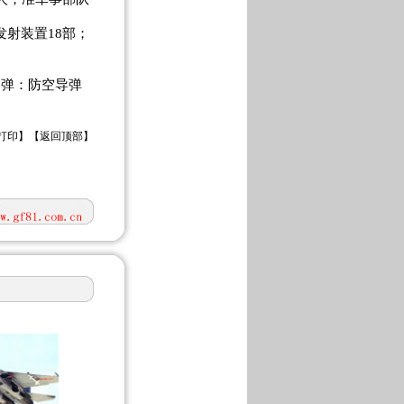
发射装置18部；
导弹：防空导弹
打印
】【
返回顶部
】