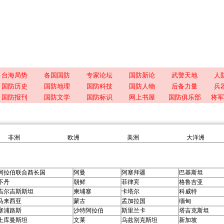
台海局势
各国国防
专家论坛
国防新论
武警天地
人
国防历史
国防地理
国防科技
国防人物
后备力量
兵
国防报刊
国防文学
国防标识
网上书屋
国防俱乐部
将军
非洲
欧洲
美洲
大洋洲
阿拉伯联合酋长国
阿曼
阿塞拜疆
巴基斯坦
不丹
朝鲜
菲律宾
格鲁吉亚
吉尔吉斯斯坦
柬埔寨
卡塔尔
科威特
马来西亚
蒙古
孟加拉国
缅甸
塞浦路斯
沙特阿拉伯
斯里兰卡
塔吉克斯坦
土库曼斯坦
文莱
乌兹别克斯坦
新加坡