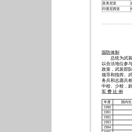
亚美尼亚
印度尼西亚
国防体制
总统为武装力
以合法地位参
政策，武装部
领导和指挥。
务兵和志愿兵
中校、少校，尉
军 费 比 例
年度
国内生
1990
1991
1992
1993
1994