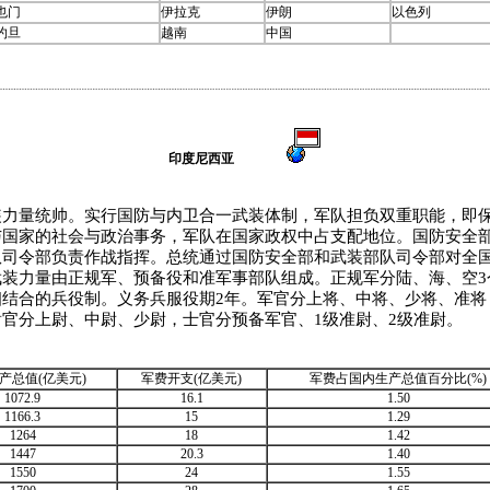
也门
伊拉克
伊朗
以色列
约旦
越南
中国
印度尼西亚
量统帅。实行国防与内卫合一武装体制，军队担负双重职能，即保
与国家的社会与政治事务，军队在国家政权中占支配地位。国防安全
队司令部负责作战指挥。总统通过国防安全部和武装部队司令部对全
武装力量由正规军、预备役和准军事部队组成。正规军分陆、海、空3
相结合的兵役制。义务兵服役期2年。军官分上将、中将、少将、准将
官分上尉、中尉、少尉，士官分预备军官、1级准尉、2级准尉。
产总值(亿美元)
军费开支(亿美元)
军费占国内生产总值百分比(%)
1072.9
16.1
1.50
1166.3
15
1.29
1264
18
1.42
1447
20.3
1.40
1550
24
1.55