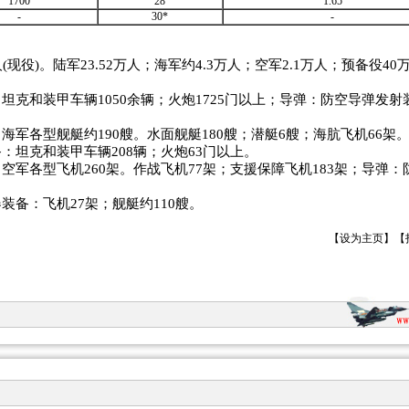
1700
28
1.65
-
30*
-
(现役)。陆军23.52万人；海军约4.3万人；空军2.1万人；预备役4
坦克和装甲车辆1050余辆；火炮1725门以上；导弹：防空导弹发射
海军各型舰艇约190艘。水面舰艇180艘；潜艇6艘；海肮飞机66架
：坦克和装甲车辆208辆；火炮63门以上。
空军各型飞机260架。作战飞机77架；支援保障飞机183架；导弹：
装备：飞机27架；舰艇约110艘。
【
设为主页
】【