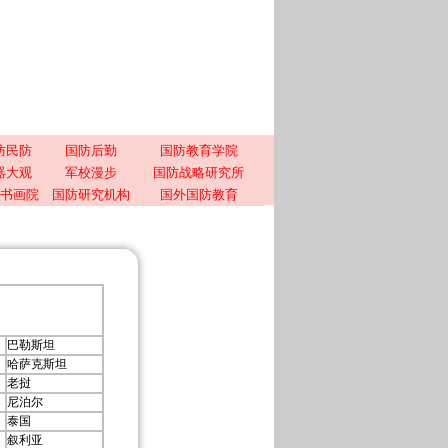
防民防
国防后勤
国防教育学院
器大观
军校漫步
国防战略研究所
书画院
国防研究机构
国外国防教育
巴勒斯坦
哈萨克斯坦
老挝
尼泊尔
泰国
叙利亚