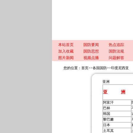
本站首页
国防要闻
热点追踪
加入收藏
国防思想
国防法规
图片新闻
视频点播
问题解答
您的位置：
首页
>>
各国国防
>>
印度尼西亚
亚洲
亚 洲
阿富汗
巴林
韩国
黎巴嫩
日本
土耳其