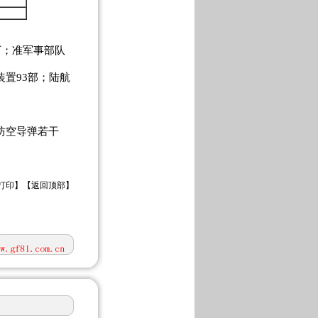
0万；准军事部队
装置93部；陆航
。
防空导弹若干
打印
】【
返回顶部
】