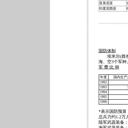
亚美尼亚
印度尼西亚
国防体制
埃米尔(酋长
海、空3个军种
军 费 比 例
年度
国内生产
1992
1993
1994
1995
1996
*表示国防预算
总兵力约1.2万
陆军武器装备：
海军武器装备：