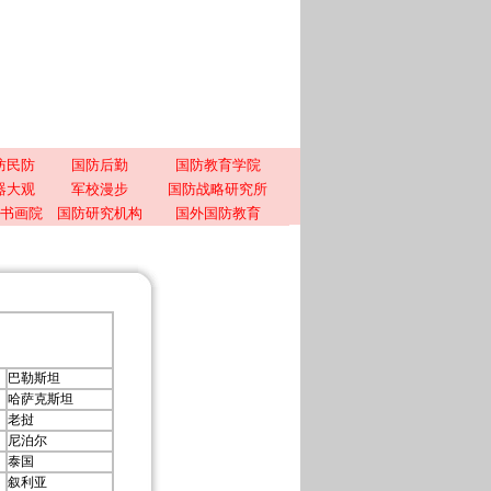
防民防
国防后勤
国防教育学院
器大观
军校漫步
国防战略研究所
书画院
国防研究机构
国外国防教育
巴勒斯坦
哈萨克斯坦
老挝
尼泊尔
泰国
叙利亚