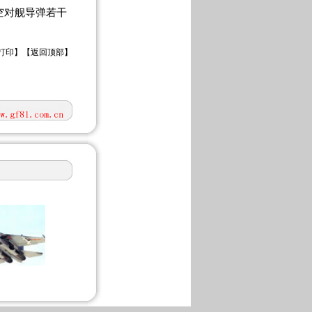
空对舰导弹若干
打印
】【
返回顶部
】