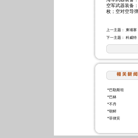
空军武器装备：
枚；空对空导
上一主题：
柬埔寨
下一主题：
科威特
*
巴勒斯坦
*
巴林
*
不丹
*
朝鲜
*
菲律宾