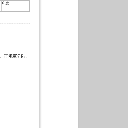
印度
。正规军分陆、
。