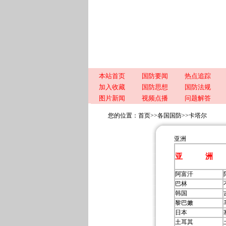
本站首页
国防要闻
热点追踪
加入收藏
国防思想
国防法规
图片新闻
视频点播
问题解答
您的位置：
首页
>>
各国国防
>>
卡塔尔
亚洲
亚 洲
阿富汗
巴林
韩国
黎巴嫩
日本
土耳其