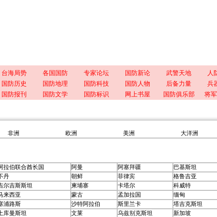
台海局势
各国国防
专家论坛
国防新论
武警天地
人
国防历史
国防地理
国防科技
国防人物
后备力量
兵
国防报刊
国防文学
国防标识
网上书屋
国防俱乐部
将军
非洲
欧洲
美洲
大洋洲
阿拉伯联合酋长国
阿曼
阿塞拜疆
巴基斯坦
不丹
朝鲜
菲律宾
格鲁吉亚
吉尔吉斯斯坦
柬埔寨
卡塔尔
科威特
马来西亚
蒙古
孟加拉国
缅甸
塞浦路斯
沙特阿拉伯
斯里兰卡
塔吉克斯坦
土库曼斯坦
文莱
乌兹别克斯坦
新加坡