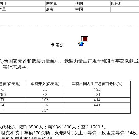
也门
伊拉克
伊朗
以色列
约旦
越南
中国
卡 塔 尔
)为国家元首和武装力量统帅。武装力量由正规军和准军事部队组成
。实行志愿兵。
总值(亿美元)
军费开支(亿美元)
军费占国内生产总值百分比(%)
71
3.5
4.93
76.6
3.3
4.31
73
3.02
4.14
74
3.26
4.41
-
3.3*
-
人(现役)。陆军8500人；海军约1800人；空军1500人。
坦克和装甲车辆270余辆；火炮83门以上；导弹：反坦克导弹124枚
海军各型水面舰艇50余艘。