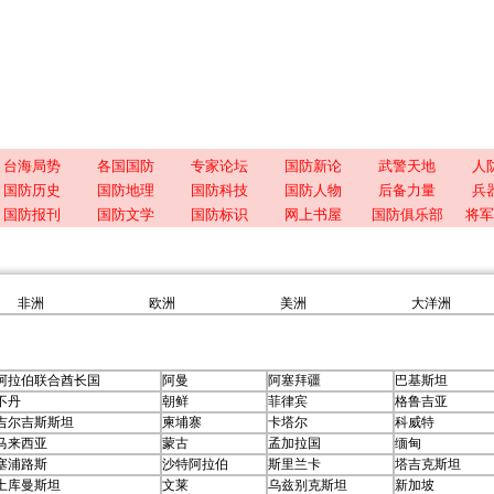
台海局势
各国国防
专家论坛
国防新论
武警天地
人
国防历史
国防地理
国防科技
国防人物
后备力量
兵
国防报刊
国防文学
国防标识
网上书屋
国防俱乐部
将军
非洲
欧洲
美洲
大洋洲
阿拉伯联合酋长国
阿曼
阿塞拜疆
巴基斯坦
不丹
朝鲜
菲律宾
格鲁吉亚
吉尔吉斯斯坦
柬埔寨
卡塔尔
科威特
马来西亚
蒙古
孟加拉国
缅甸
塞浦路斯
沙特阿拉伯
斯里兰卡
塔吉克斯坦
土库曼斯坦
文莱
乌兹别克斯坦
新加坡