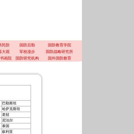
防民防
国防后勤
国防教育学院
器大观
军校漫步
国防战略研究所
书画院
国防研究机构
国外国防教育
巴勒斯坦
哈萨克斯坦
老挝
尼泊尔
泰国
叙利亚