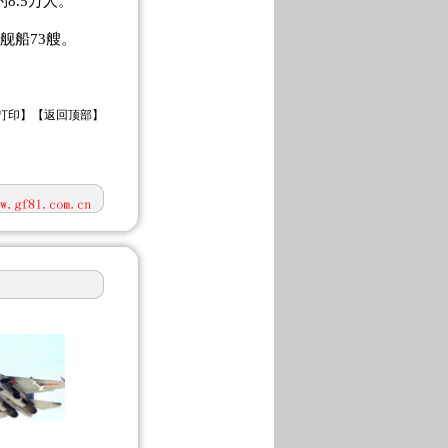
8.5万人。
舰船73艘。
打印
】【
返回顶部
】