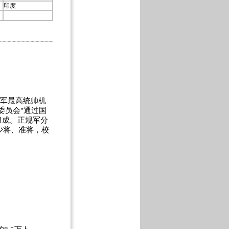
印度
防军最高统帅机
委员会"通过国
组成。正规军分
少将、准将，校