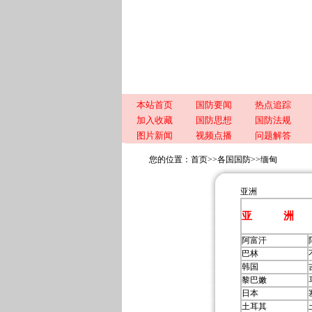
本站首页
国防要闻
热点追踪
加入收藏
国防思想
国防法规
图片新闻
视频点播
问题解答
您的位置：
首页
>>
各国国防
>>
缅甸
亚洲
亚 洲
阿富汗
巴林
韩国
黎巴嫩
日本
土耳其