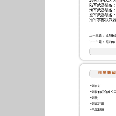
总兵力约32万人
陆军武器装备：
海军武器装备：
空军武器装备：
准军事部队武器
上一主题：
孟加拉
下一主题：
尼泊尔
*
阿富汗
*
阿拉伯联合酋长
*
阿曼
*
阿塞拜疆
*
巴基斯坦