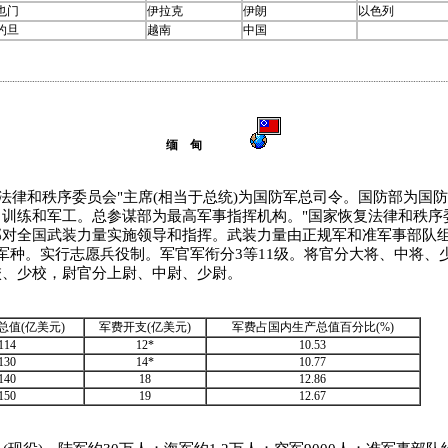
也门
伊拉克
伊朗
以色列
约旦
越南
中国
缅 甸
律和秩序委员会"主席(相当于总统)为国防军总司令。国防部为国
训练和军工。总参谋部为最高军事指挥机构。"国家恢复法律和秩序
部对全国武装力量实施领导和指挥。武装力量由正规军和准军事部队
军种。实行志愿兵役制。军官军衔分3等11级。将官分大将、中将、
校、少校，尉官分上尉、中尉、少尉。
总值(亿美元)
军费开支(亿美元)
军费占国内生产总值百分比(%)
114
12*
10.53
130
14*
10.77
140
18
12.86
150
19
12.67