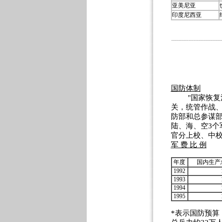
亚美尼亚
印度尼西亚
国防体制
"国家恢复法
关，统管作战、
防部和总参谋
陆、海、空3个
官分上校、中
军 费 比 例
年度
国内生产
1992
1993
1994
1995
*表示国防预算