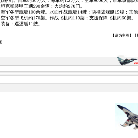
(现役)。陆军约30万人；海军约1.2万人；空军9000人；准军事部队约
坦克和装甲车辆590余辆；火炮约970门。
海军各型舰艇100余艘。水面作战舰艇14艘；两栖战舰艇15艘；其他
空军各型飞机约170架。作战飞机约110架；支援保障飞机约60架。
装备：巡逻艇11艘。
【
设为主页
】【
国
国