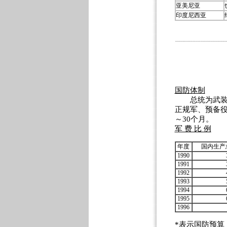
亚美尼亚
印度尼西亚
国防体制
总统为武装力
正规军、预备役
～30个月。
军 费 比 例
年度
国内生产
1990
1991
1992
1993
1994
1995
1996
*表示国防预算