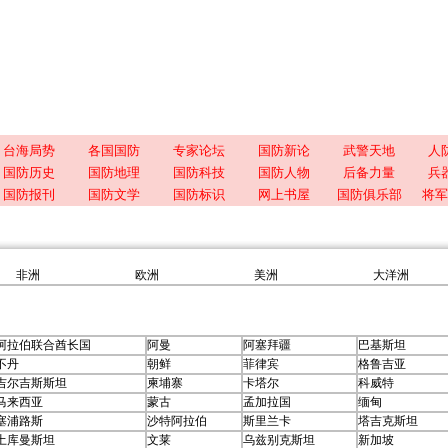
台海局势
各国国防
专家论坛
国防新论
武警天地
人
国防历史
国防地理
国防科技
国防人物
后备力量
兵
国防报刊
国防文学
国防标识
网上书屋
国防俱乐部
将军
非洲
欧洲
美洲
大洋洲
阿拉伯联合酋长国
阿曼
阿塞拜疆
巴基斯坦
不丹
朝鲜
菲律宾
格鲁吉亚
吉尔吉斯斯坦
柬埔寨
卡塔尔
科威特
马来西亚
蒙古
孟加拉国
缅甸
塞浦路斯
沙特阿拉伯
斯里兰卡
塔吉克斯坦
土库曼斯坦
文莱
乌兹别克斯坦
新加坡