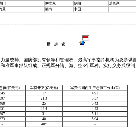
也门
伊拉克
伊朗
以色列
约旦
越南
中国
新 加 坡
量统帅。国防部拥有领导和管理权。最高军事指挥机构为总参谋部
和准军事部队组成。正规军分陆、海、空3个军种。实行义务兵役制
总值(亿美元)
军费开支(亿美元)
军费占国内生产总值百分比(%)
345
17
4.91
397
21.3
5.37
460
25
5.43
551
24.4
4.43
607
31
5.11
673
40
5.94
-
40*
-