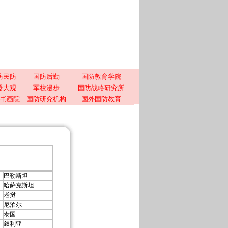
防民防
国防后勤
国防教育学院
器大观
军校漫步
国防战略研究所
书画院
国防研究机构
国外国防教育
巴勒斯坦
哈萨克斯坦
老挝
尼泊尔
泰国
叙利亚