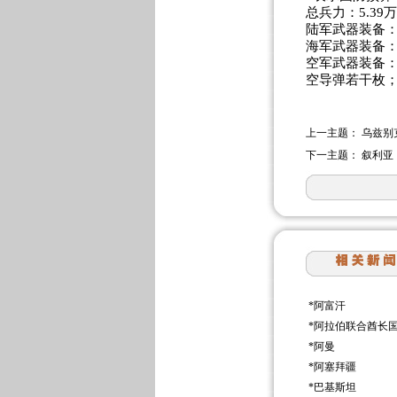
总兵力：5.39
陆军武器装备：
海军武器装备：
空军武器装备：
空导弹若干枚；
上一主题：
乌兹别
下一主题：
叙利亚
*
阿富汗
*
阿拉伯联合酋长
*
阿曼
*
阿塞拜疆
*
巴基斯坦