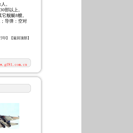
余人。
30部以上。
其它舰艇8艘。
上；导弹：空对
打印
】【
返回顶部
】