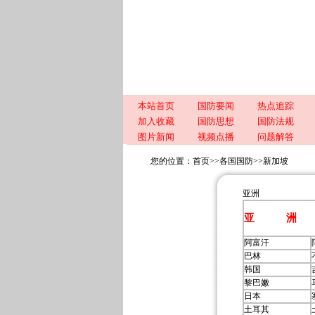
本站首页
国防要闻
热点追踪
加入收藏
国防思想
国防法规
图片新闻
视频点播
问题解答
您的位置：
首页
>>
各国国防
>>
新加坡
亚洲
亚 洲
阿富汗
巴林
韩国
黎巴嫩
日本
土耳其