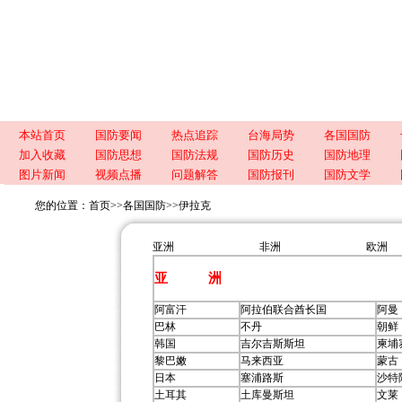
本站首页
国防要闻
热点追踪
台海局势
各国国防
加入收藏
国防思想
国防法规
国防历史
国防地理
图片新闻
视频点播
问题解答
国防报刊
国防文学
您的位置：
首页
>>
各国国防
>>
伊拉克
亚洲
非洲
欧洲
亚 洲
阿富汗
阿拉伯联合酋长国
阿曼
巴林
不丹
朝鲜
韩国
吉尔吉斯斯坦
柬埔
黎巴嫩
马来西亚
蒙古
日本
塞浦路斯
沙特
土耳其
土库曼斯坦
文莱