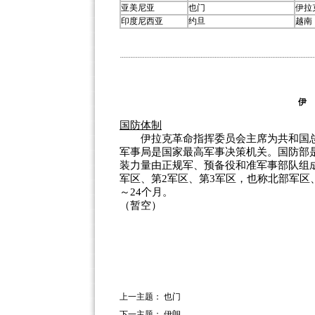
亚美尼亚
也门
伊拉
印度尼西亚
约旦
越南
伊
国防体制
伊拉克革命指挥委员会主席为共和国总
军事局是国家最高军事决策机关。国防部
装力量由正规军、预备役和准军事部队组成
军区、第2军区、第3军区，也称北部军区
～24个月。
（暂空）
上一主题：
也门
下一主题：
伊朗