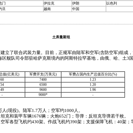
也门
伊拉克
伊朗
以色列
约旦
越南
中国
土库曼斯坦
立了联合武装力量。目前，正规军由陆军和空军(含防空军)组成，
海区舰队司令部驻哈萨克斯境内的阿斯特拉罕基地，由俄、哈、土3国
总值(亿美元)
军费开支(万美元)
军费占国内生产总值百分比(%)
60
7400
1.23
54
6500
1.20
49
9600
1.96
-
9000*
-
万人(现役)。陆军1.7万人；空军约1000人。
坦克和装甲车辆1676辆；火炮652门；导弹：反坦克导弹若干枚。
空军各型飞机约430架。作战飞机约390架；支援保障飞机：40架
。