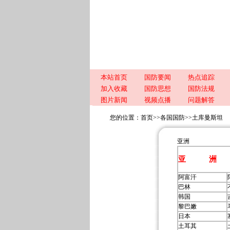
本站首页
国防要闻
热点追踪
加入收藏
国防思想
国防法规
图片新闻
视频点播
问题解答
您的位置：
首页
>>
各国国防
>>
土库曼斯坦
亚洲
亚 洲
阿富汗
巴林
韩国
黎巴嫩
日本
土耳其