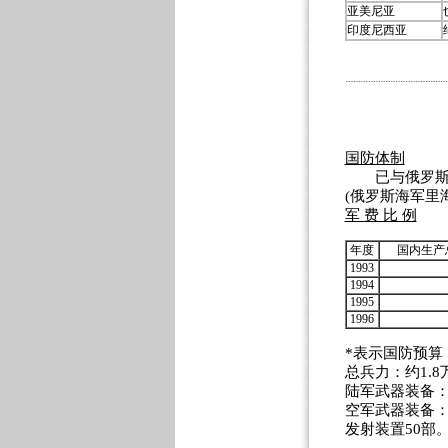
亚美尼亚
印度尼西亚
国防体制
已与俄罗斯建
(俄罗斯海军里
军 费 比 例
年度
国内生产
1993
1994
1995
1996
*表示国防预算
总兵力：约1.8
陆军武器装备：
空军武器装备：
发射装置50部