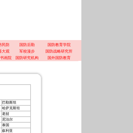
防民防
国防后勤
国防教育学院
器大观
军校漫步
国防战略研究所
书画院
国防研究机构
国外国防教育
巴勒斯坦
哈萨克斯坦
老挝
尼泊尔
泰国
叙利亚