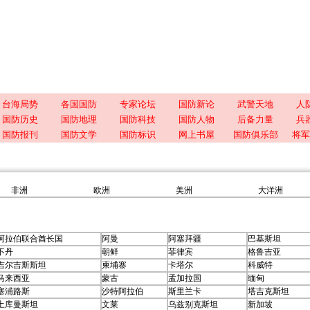
台海局势
各国国防
专家论坛
国防新论
武警天地
人
国防历史
国防地理
国防科技
国防人物
后备力量
兵
国防报刊
国防文学
国防标识
网上书屋
国防俱乐部
将军
非洲
欧洲
美洲
大洋洲
阿拉伯联合酋长国
阿曼
阿塞拜疆
巴基斯坦
不丹
朝鲜
菲律宾
格鲁吉亚
吉尔吉斯斯坦
柬埔寨
卡塔尔
科威特
马来西亚
蒙古
孟加拉国
缅甸
塞浦路斯
沙特阿拉伯
斯里兰卡
塔吉克斯坦
土库曼斯坦
文莱
乌兹别克斯坦
新加坡