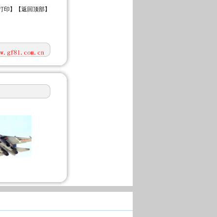
打印
】【
返回顶部
】