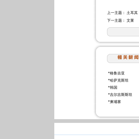
上一主题：
土耳其
下一主题：
文莱
*
格鲁吉亚
*
哈萨克斯坦
*
韩国
*
吉尔吉斯斯坦
*
柬埔寨