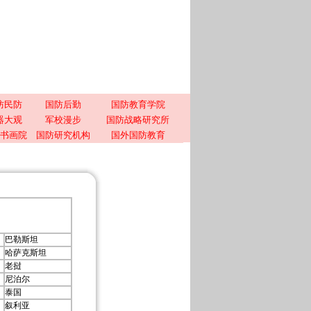
防民防
国防后勤
国防教育学院
器大观
军校漫步
国防战略研究所
书画院
国防研究机构
国外国防教育
巴勒斯坦
哈萨克斯坦
老挝
尼泊尔
泰国
叙利亚