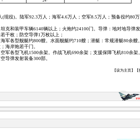
-
24*
-
万人(现役)。陆军92.3万人；海军4.6万人；空军8.5万人；预备役约8
坦克和装甲车辆6140辆以上；火炮约24100门。导弹：地对地导弹发
若干枚；防空导弹1万枚以上；
海军各型舰艇约800艘。水面舰艇约710艘；潜艇：常规潜艇80余
枚；海岸炮若干门。
空军各型飞机1500余架。作战飞机690余架；支援保障飞机810余
空导弹发射装备300部。
【
设为主页
】【