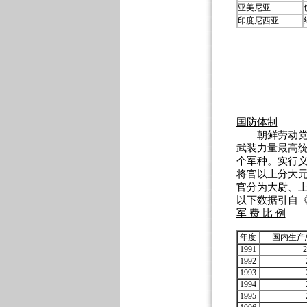
亚美尼亚
印度尼西亚
国防体制
朝鲜劳动党中
武装力量最高
个军种。实行义
将官以上分大
官分为大尉、
以下数据引自
军 费 比 例
年度
国内生产
1991
2
1992
1993
1994
1995