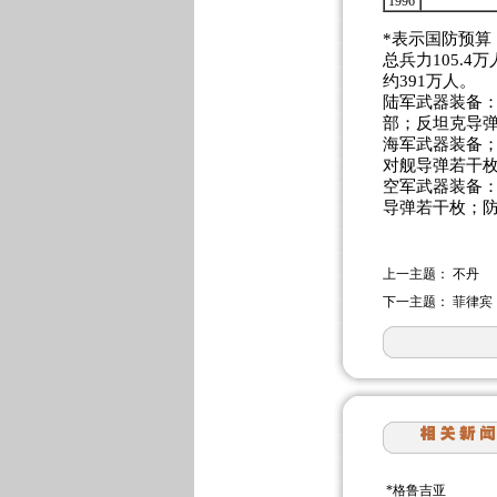
1996
*表示国防预算
总兵力105.4
约391万人。
陆军武器装备：
部；反坦克导弹
海军武器装备；
对舰导弹若干
空军武器装备：
导弹若干枚；防
上一主题：
不丹
下一主题：
菲律宾
*
格鲁吉亚