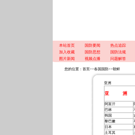
本站首页
国防要闻
热点追踪
加入收藏
国防思想
国防法规
图片新闻
视频点播
问题解答
您的位置：
首页
>>
各国国防
>>
朝鲜
亚洲
亚 洲
阿富汗
巴林
韩国
黎巴嫩
日本
土耳其