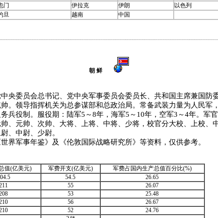
也门
伊拉克
伊朗
以色列
约旦
越南
中国
朝 鲜
央委员会总书记、党中央军事委员会委员长、共和国主席兼国防委
统帅。领导指挥机关为总参谋部和总政治局。常备武装力量为人民军，
务兵役制。服役期：陆军5～8年，海军5～10年，空军3～4年。军官
元帅、元帅、次帅、大将、上将、中将、少将，校官分大校、上校、
上尉、中尉、少尉。
《世界军事年鉴》及《伦敦国际战略研究所》等资料，仅供参考。
总值(亿美元)
军费开支(亿美元)
军费占国内生产总值百分比(%)
04.5
54.5
26.65
211
55
26.07
208
53
25.48
210
56
26.67
210
52
24.76