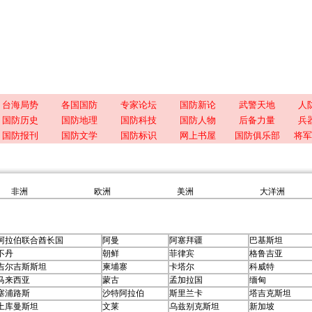
台海局势
各国国防
专家论坛
国防新论
武警天地
人
国防历史
国防地理
国防科技
国防人物
后备力量
兵
国防报刊
国防文学
国防标识
网上书屋
国防俱乐部
将军
非洲
欧洲
美洲
大洋洲
阿拉伯联合酋长国
阿曼
阿塞拜疆
巴基斯坦
不丹
朝鲜
菲律宾
格鲁吉亚
吉尔吉斯斯坦
柬埔寨
卡塔尔
科威特
马来西亚
蒙古
孟加拉国
缅甸
塞浦路斯
沙特阿拉伯
斯里兰卡
塔吉克斯坦
土库曼斯坦
文莱
乌兹别克斯坦
新加坡