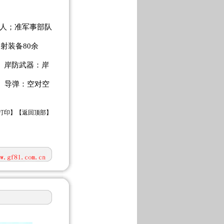
0万人；准军事部队
射装备80余
艘。岸防武器：岸
架。导弹：空对空
打印
】【
返回顶部
】