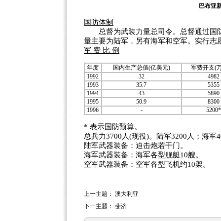
巴
国防体制
总督为武装力量总司令。总督通过国防
量主要为陆军，另有海军和空军。实行志
军 费 比 例
年度
国内生产总值(亿美元)
军费开支(
1992
32
4982
1993
35.7
5355
1994
43
5890
1995
50.9
8300
1996
-
5200*
* 表示国防预算。
总兵力3700人(现役)。陆军3200人；海军
陆军武器装备：迫击炮若干门。
海军武器装备：海军各型舰艇10艘。
空军武器装备：空军各型飞机约10架。
上一主题：
澳大利亚
下一主题：
斐济