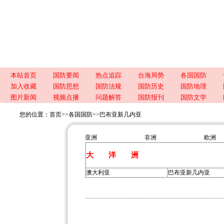
本站首页
国防要闻
热点追踪
台海局势
各国国防
加入收藏
国防思想
国防法规
国防历史
国防地理
图片新闻
视频点播
问题解答
国防报刊
国防文学
您的位置：
首页
>>
各国国防
>>
巴布亚新几内亚
亚洲
非洲
欧洲
大 洋 洲
澳大利亚
巴布亚新几内亚