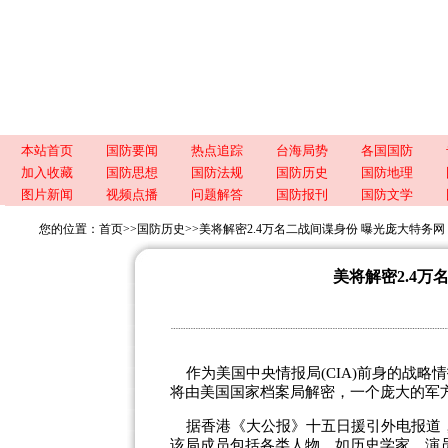
本站首页
国防要闻
热点追踪
台海局势
各国国防
加入收藏
国防思想
国防法规
国防历史
国防地理
图片新闻
视频点播
问题解答
国防报刊
国防文学
您的位置：
首页
>>
国防历史
>>
美将解密2.4万名二战间谍身份 曝光庞大特务网
美将解密2.4万
作为美国中央情报局(CIA)前身的战略情
将由美国国家档案局解密，一个庞大的军
据香港《大公报》十五日援引外电报道，
该局成员包括各类人物，如历史学家、演