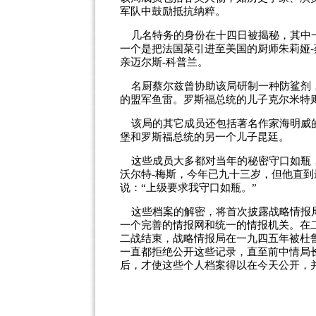
军队中鼓励抵抗纳粹。
几名特务的身份在十四日被揭秘，其中一
一个是把法国菜引进至美国的厨师朱莉娅-
亲迈尔斯-科普兰。
名厨蔡尔兹曾协助该局研制一种防鲨剂，
的盟军鱼雷。罗斯福总统的儿子克尔米特
该局的其它成员还包括著名作家海明威的
堡和罗斯福总统的另一个儿子昆廷。
这些成员大多都对当年的秘密守口如瓶，
沃尔特-梅斯，今年已九十三岁，但他直
说：“上级要求我守口如瓶。”
这些档案的解密，将首次披露战略情报局
一个完善的情报网和统一的情报机关。在
二战结束，战略情报局在一九四五年被杜
一直都拒绝公开这些记录，直至前中情局
后，才使这些个人档案得以在今天公开，