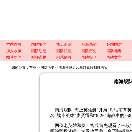
本站首页
国防要闻
热点追踪
台海局势
各国国防
加入收藏
国防思想
国防法规
国防历史
国防地理
图片新闻
视频点播
问题解答
国防报刊
国防文学
您的位置：
首页
>>
国防历史
>>
南海舰队8-26海战克敌制胜法宝
南海舰队
南海舰队“海上英雄艇”开展“对话前辈英
名“战斗英雄”麦贤得和“8·26”海战中的
两位老英雄和艇上官兵首先观看了一段“8
舰的辉煌战绩。录像放完后，台下响起热