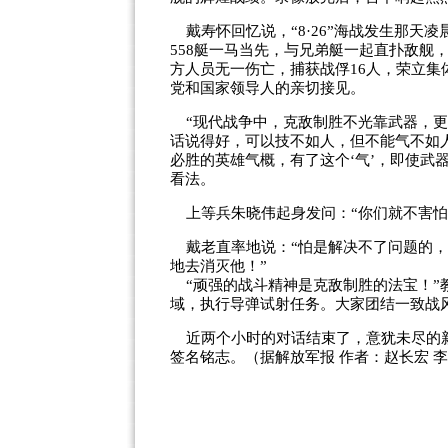
戴寿怀回忆说，“8·26”海战发生那天凌
558艇一马当先，与兄弟艇一起直扑敌舰，
方人员无一伤亡，捕获战俘16人，荣立
党和国家领导人的亲切接见。
“现代战争中，克敌制胜不光靠武器，更
话说得好，可以技不如人，但不能气不如
必胜的英雄气概，有了这个‘气’，即使武
看法。
上等兵朱晓伟起身发问：“你们就不害怕
戴老直率地说：“怕是解决不了问题的，
地去消灭他！”
“顽强的战斗精神是克敌制胜的法宝！”
域，执行导弹试射任务。大家团结一致战
近两个小时的对话结束了，意犹未尽的新
签名铭志。（据解放军报 作者：赵长宏 