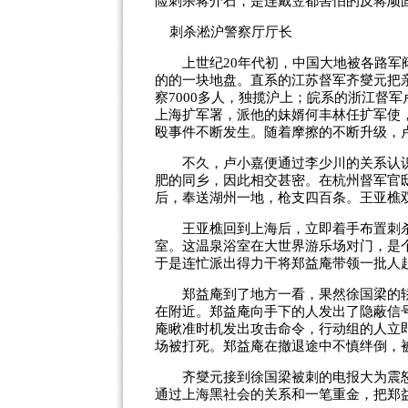
险刺杀蒋介石，是连戴笠都害怕的反蒋顽
刺杀淞沪警察厅厅长
上世纪20年代初，中国大地被各路军阀
的的一块地盘。直系的江苏督军齐燮元把
察7000多人，独揽沪上；皖系的浙江督
上海扩军署，派他的妹婿何丰林任扩军使
殴事件不断发生。随着摩擦的不断升级，
不久，卢小嘉便通过李少川的关系认识
肥的同乡，因此相交甚密。在杭州督军官
后，奉送湖州一地，枪支四百条。王亚樵双
王亚樵回到上海后，立即着手布置刺杀
室。这温泉浴室在大世界游乐场对门，是
于是连忙派出得力干将郑益庵带领一批人
郑益庵到了地方一看，果然徐国梁的轿
在附近。郑益庵向手下的人发出了隐蔽信
庵瞅准时机发出攻击命令，行动组的人立
场被打死。郑益庵在撤退途中不慎绊倒，
齐燮元接到徐国梁被刺的电报大为震怒
通过上海黑社会的关系和一笔重金，把郑