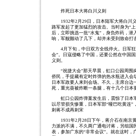
炸死日本大将白川义则
1932年2月29日，日本陆军大将白川
路军发起了更加猛烈的攻击。当时身为“
后，立即挑选一批“水鬼”，身负炸药，潜
响，军舰颤动了几下，却并未受到致命打
4月下旬，中日双方全线停火。日军狂妄
会”。日寇侵略了中国，还要公然在中国国
义则。
“祝捷大会”那天早晨，虹口公园周围岗
侨民，手提藏有定时炸弹的热水瓶进入会
日本军政要人来到会场。不久，主席台边
死，重光葵被炸断一条腿，有十几个日本
虹口公园炸弹案发生后，震惊了日本军部
以尽管损失惨重，日本军部“哑巴吃黄连”
刺蒋不成再刺宋
1931年2月28日下午，蒋介石在南京
力派的不满，不久两广通电讨蒋，另组国
表，参加广东的“非常会议”。就在这时