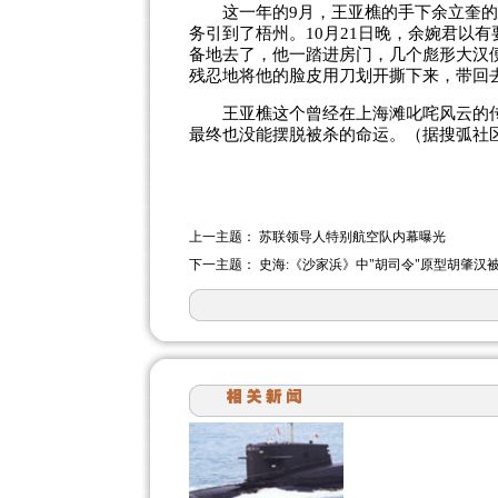
这一年的9月，王亚樵的手下余立奎的
务引到了梧州。10月21日晚，余婉君以
备地去了，他一踏进房门，几个彪形大汉
残忍地将他的脸皮用刀划开撕下来，带回
王亚樵这个曾经在上海滩叱咤风云的传
最终也没能摆脱被杀的命运。（据搜弧社
上一主题：
苏联领导人特别航空队内幕曝光
下一主题：
史海:《沙家浜》中"胡司令"原型胡肇汉