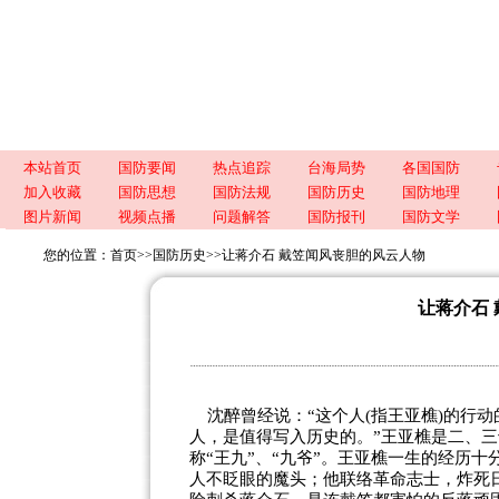
本站首页
国防要闻
热点追踪
台海局势
各国国防
加入收藏
国防思想
国防法规
国防历史
国防地理
图片新闻
视频点播
问题解答
国防报刊
国防文学
您的位置：
首页
>>
国防历史
>>
让蒋介石 戴笠闻风丧胆的风云人物
让蒋介石
沈醉曾经说：“这个人(指王亚樵)的行
人，是值得写入历史的。”王亚樵是二、
称“王九”、“九爷”。王亚樵一生的经历
人不眨眼的魔头；他联络革命志士，炸死