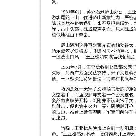
复。
1931年6月，蒋介石到庐山办公，王
游客尾随上山，住进庐山新旅社内，严密
陈成突然在路旁遇到，来不及报信联络，
弹，击中头部，陈成应声身亡。原来陈成
也似地往山下奔去。
庐山遇刺这件事对蒋介石的触动很大，
指示戴笠尽快破案，并嘱咐决不能声张，
一线放出口风：“王亚樵如有谋害我领袖之
1931年7月，王亚樵收到财政部长宋
失败，对两广方面没法交待，宋子文是蒋
偿。王亚樵决定待宋抵达上海时在北火车
巧的是这一天宋子文和秘书唐腴胪穿的
文空着手，而唐腴胪却夹着一个公文皮包
突然向唐腴胪开枪，刘刚并不认识宋子文
刚射击，便也集中火力一齐向唐腴胪开枪
的后边。站台上警笛鸣叫，军警们向候车
乱逃跑。
当晚，王亚樵从晚报上看到一则消息：
命。”王亚樵感到不妙，便匆匆离开上海