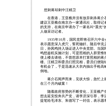
想刺蒋却刺中汪精卫
在香港，王亚樵并没有放弃刺杀蒋介石
建议王亚樵在南京办一家通讯社，取得记
的支持，在南京申请办了一家名叫“晨光
人做采访记者。
1935年10月，国民党即将召开六中
表示愿意深入虎穴，誓死锄奸。随后华克
日，孙凤鸣持入场证进入中央党部。当国
鸣想趁机实施计划，可是照相的人群里惟
便上楼去请他，不曾想原本打算照相的蒋
楼。汪精卫和委员们照完相，委员们便陆
有机会了，于是迅速从大衣内抽出手枪高
倒地。
蒋介石闻声而来，见状大惊，急忙上前
在三个月内破案！
随着政府形势的不断变化，王亚樵产生
想去延安投奔共产党，请李济深引荐，李
提笔给毛泽东、朱德写了一封信，表示愿