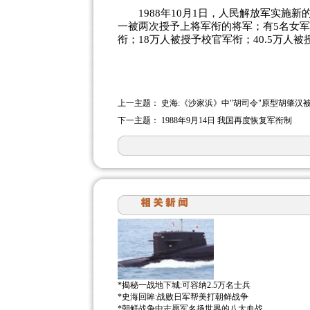
1988年10月1日，人民解放军实施新
一被两次授予上将军衔的将军；有5名女军
衔；18万人被授予校官军衔；40.5万人
上一主题：
史海:《沙家浜》中"胡司令"原型胡肇汉
下一主题：
1988年9月14日 我国再度恢复军衔制
*
揭秘一战地下城:可容纳2.5万名士兵
*
史海回眸:战败日军帮美打朝鲜战争
*
朝鲜战争中志愿军名扬世界的八大血战