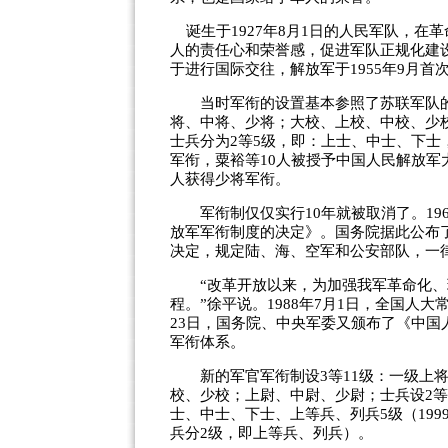
诞生于1927年8月1日的人民军队，在
人的责任心和荣誉感，促进军队正规化建
于进行国际交往，解放军于1955年9月首
当时军衔的设置基本参照了苏联军队的军
将、中将、少将；大校、上校、中校、少
士兵分为2等5级，即：上士、中士、下士
军衔，粟裕等10人被授予中国人民解放军大
人获得少将军衔。
军衔制仅仅实行10年就被取消了。196
放军军衔制度的决定》。国务院据此公布
决定，规定陆、海、空军和公安部队，一
“改革开放以来，为加强我军革命化、
程。”徐平说。1988年7月1日，全国人
23日，国务院、中央军委又颁布了《中
军衔体系。
新的军官军衔制设3等11级：一级上将（
校、少校；上尉、中尉、少尉；士兵设2
士、中士、下士、上等兵、列兵5级（199
兵分2级，即上等兵、列兵）。