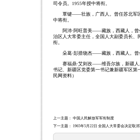
司令员。1955年授中将衔。
覃键——壮族，广西人。曾任苏北军区副
中将衔。
阿沛·阿旺普美——藏族，西藏人，曾
治区人大常委主任，全国人大副委员长、民
衔。
朵葛·彭措饶杰——藏族，西藏人。曾任
赛福鼎·艾则孜——维吾尔族，新疆人
书记、新疆区党委第一书记兼新疆军区第
民网资料）
上一主题：
中国人民解放军军衔制度
下一主题：
1965年5月22日 全国人大常委会决定取