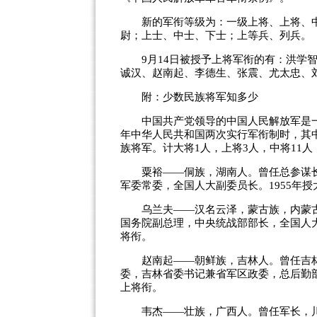
新的军衔等级为：一级上将、上将、中
尉；上士、中士、下士；上等兵、列兵。
9月14日被授予上将军衔的有：洪学智
诚汉、赵南起、李德生、张震、尤太忠、
附：少数民族将军知多少
中国共产党领导的中国人民解放军是一支由
年中华人民共和国两次实行军衔制时，其中
族将军。计大将1人，上将3人，中将11人
粟裕——侗族，湖南人。曾任总参谋长
军委常委，全国人大副委员长。1955年授
乌兰夫——汉名云泽，蒙古族，内蒙古
国务院副总理，中央统战部部长，全国人大
将衔。
赵南起——朝鲜族，吉林人。曾任吉林
委，吉林省委书记兼省军区政委，总后勤部
上将衔。
韦杰——壮族，广西人。曾任军长，川