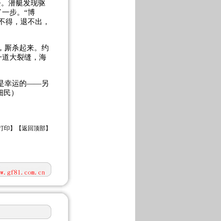
去。潜艇发现驱
一步。“博
不得，退不出，
，厮杀起来。约
一道大裂缝，海
是幸运的——另
细民）
打印
】【
返回顶部
】