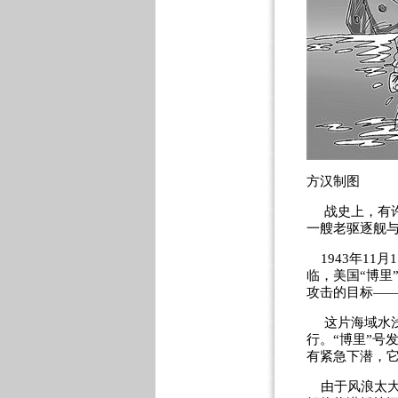
方汉制图
战史上，有许
一艘老驱逐舰与
1943年11
临，美国“博里
攻击的目标——
这片海域水浅
行。“博里”号
有紧急下潜，它
由于风浪太大