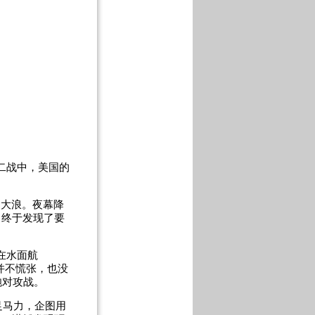
二战中，美国的
的大浪。夜幕降
，终于发现了要
在水面航
并不慌张，也没
炮对攻战。
足马力，企图用