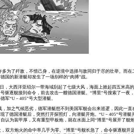
多为了歼敌，不惜己身，在逆境中选择与敌同归于尽的壮举。而在
德国的新潜艇却发生了一场别样的“肉搏”战。
月1日，大西洋亚绍尔一带海域刮起了七级大风，海面上掀起四五米高
”号驱逐舰接到命令，前去攻击一艘德国潜艇。“博里”号搜索了一夜
德军“U－405”号大型潜艇。
，加之气候恶劣，德军潜艇想不到美国军舰会出来巡逻，因此一直
发现了德国潜艇后，突然打开探照灯，向潜艇开炮。“U－405”号潜艇
自认为装甲厚，又有重型甲板炮，就在水面上同“博里”号展开了舰
，双方炮火的命中率几乎为零。“博里”号舰长急了，命令驱逐舰开