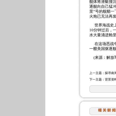
舰体将潜艇撞沉
逐舰向自己猛
里”号的舰艏
火炮已无法再
世界海战史上
10分钟过后，
水大量涌进舱里
在这场恶战中
一艘美国驱逐舰
(来源：解放军
上一主题：
探寻南
下一主题：
背景资