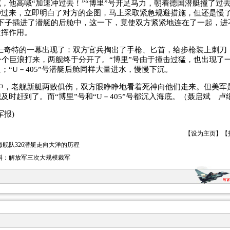
，他高喊“加速冲过去！”“博里”号开足马力，朝着德国潜艇撞了过
冲过来，立即明白了对方的企图，马上采取紧急规避措施，但还是慢了
一下子插进了潜艇的后舱中，这一下，竟使双方紧紧地连在了一起，进
发挥作用。
奇特的一幕出现了：双方官兵掏出了手枪、匕首，给步枪装上刺刀
一个巨浪打来，两舰终于分开了。“博里”号由于撞击过猛，也出现了
；“U－405”号潜艇后舱同样大量进水，慢慢下沉。
，老舰新艇两败俱伤，双方眼睁睁地看着死神向他们走来。但美军
及时赶到了。而“博里”号和“U－405”号都沉入海底。（聂启斌 卢
报)
【
设为主页
】【
海舰队326潜艇走向大洋的历程
料：解放军三次大规模裁军