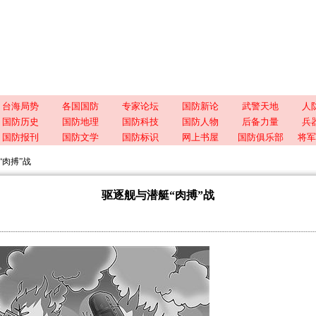
台海局势
各国国防
专家论坛
国防新论
武警天地
人
国防历史
国防地理
国防科技
国防人物
后备力量
兵
国防报刊
国防文学
国防标识
网上书屋
国防俱乐部
将军
“肉搏”战
驱逐舰与潜艇“肉搏”战