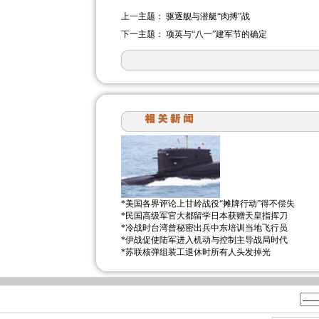
上一主题：
驱逐舰与潜艇“肉搏”战
下一主题：
项英与“八一”建军节的确定
*
美国各界评论上甘岭战役“摊牌行动”得不偿失
*
民国高级军官大都留学日本获赠天皇指挥刀
*
冷战时台湾曾秘密出兵中东培训当地飞行员
*
伊战促使陆军进入机动与控制主导战局时代
*
苏联核弹组装工退休时所有人头发掉光