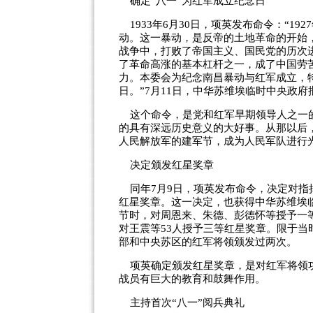
确定“八一”为红军成立纪念日
1933年6月30日，项英发布命令：“1
动。这一暴动，是反帝的土地革命的开始
战争中，打败了帝国主义、国民党的历次
了革命高涨的基本杠杆之一，成了中国劳
力。本委会为纪念南昌暴动与红军成立，特
日。”7月11日，中华苏维埃临时中央政
这个命令，是党和红军早期领导人之一的
的具有深远历史意义的大好事。从那以后
人民解放军的建军节，成为人民军队进行
决定颁发红星奖章
同年7月9日，项英发布命令，决定对指
红星奖章。这一决定，也获得中华苏维埃
节时，对周恩来、朱德、彭德怀等授予一
对王震等53人授予三等红星奖章。限于当
部和中央苏区的红军将领颁发过两次。
项英确定颁发红星奖章，是对红军将领功
战员有巨大的教育和鼓舞作用。
主持首次“八一”阅兵典礼