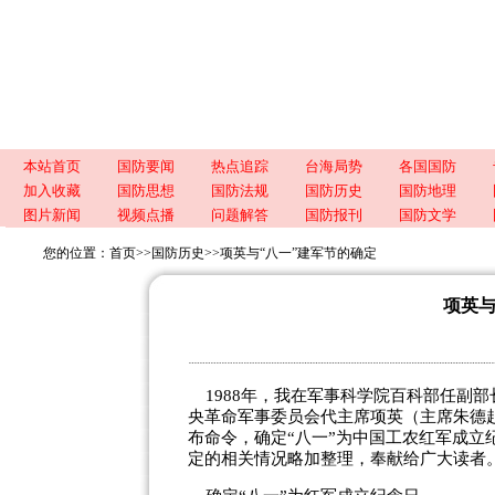
本站首页
国防要闻
热点追踪
台海局势
各国国防
加入收藏
国防思想
国防法规
国防历史
国防地理
图片新闻
视频点播
问题解答
国防报刊
国防文学
您的位置：
首页
>>
国防历史
>>
项英与“八一”建军节的确定
项英与
1988年，我在军事科学院百科部任副
央革命军事委员会代主席项英（主席朱德赴
布命令，确定“八一”为中国工农红军成立
定的相关情况略加整理，奉献给广大读者