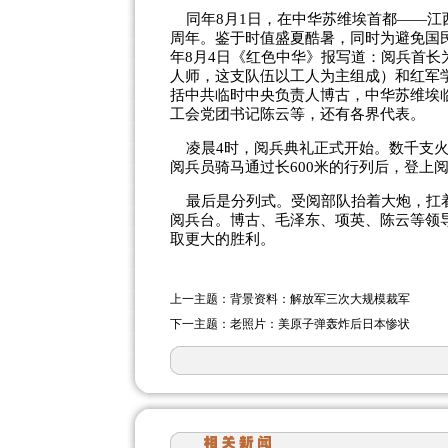
同年8月1日，在中华苏维埃首都——江
周年。鉴于时值盛夏酷暑，同时为避免国
年8月4日《红色中华》报写道：阅兵首长
人师，这支队伍以工人为主组成）和红军
括中共临时中央负责人博古，中华苏维埃
工会党团书记陈云等，还有各界代表。
凌晨4时，阅兵典礼正式开始。数千支火
阅兵员骑马通过长600米的行列后，登上
最后是分列式。受阅部队抬着大炮，扛着
阅兵台。博古、毛泽东、项英、陈云等领
取更大的胜利。
上一主题：
背景资料：解放军三次大规模裁军
下一主题：
老照片：美原子弹轰炸后日本惨状