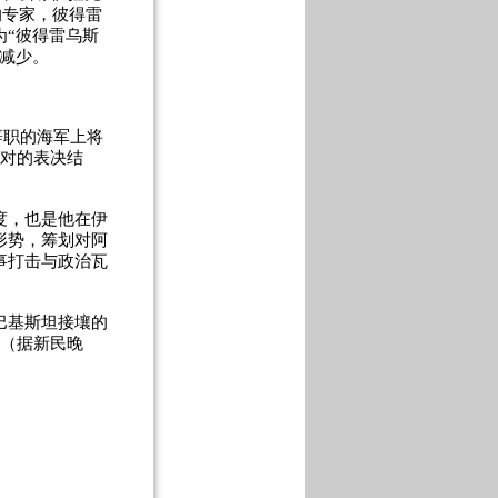
的专家，彼得雷
“彼得雷乌斯
减少。
辞职的海军上将
反对的表决结
度，也是他在伊
形势，筹划对阿
事打击与政治瓦
巴基斯坦接壤的
 （据新民晚