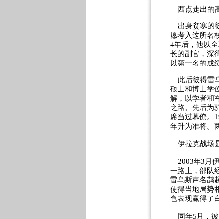
西点走出的
出身贫寒的彼
愿考入这所名
4年后，他以全
长的副官，深得
以第一名的成
此后彼得雷乌斯
硕士和博士学
解，以学者和
之路。先后为
席当过幕僚。1
年升为准将。
伊拉克战场
2003年3月
一路上，部队
雷乌斯声名鹊起
使得当地局势
色表现赢得了
同年5月，彼