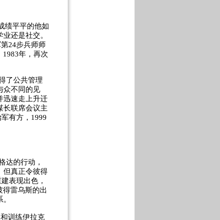
成绩平平的他如
学业还是社交。
第24步兵师师
983年，再次
获得了公共管理
与众不同的见
并迅速走上升迁
谋长联席会议主
军有方，1999
巴格达的行动，
。但真正令彼得
重建表现出色，
彼得雷乌斯的出
系。
和训练伊拉克