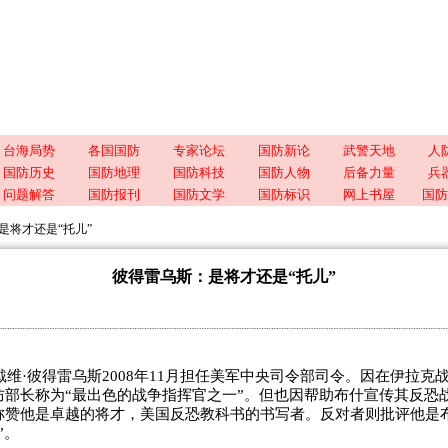
台海局势
各国国防
专家论坛
国防新论
武警天地
人
国防历史
国防地理
国防科技
国防人物
后备力量
兵
问题解答
国防报刊
国防文学
国防标识
网上书屋
国防
是将才还是“托儿”
彼得雷乌斯：是将才还是“托儿”
维·彼得雷乌斯2008年11月担任美军中央司令部司令。因在伊拉克
防部长称为“最出色的战争指挥官之一”。但也因帮助布什宣传其反恐
称赞他是卓越的将才，美国反恐教科书的书写者。反对者则批评他是
”。