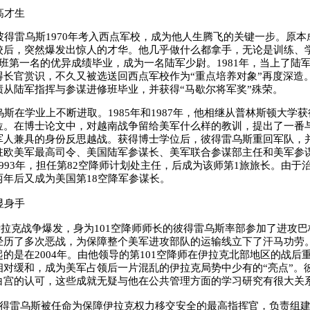
高才生
得雷乌斯1970年考入西点军校，成为他人生腾飞的关键一步。原本
校后，突然爆发出惊人的才华。他几乎做什么都拿手，无论是训练、
班第一名的优异成绩毕业，成为一名陆军少尉。1981年，当上了陆军
长官赏识，不久又被选送回西点军校作为“重点培养对象”再度深造。1
绩从陆军指挥与参谋进修班毕业，并获得“马歇尔将军奖”殊荣。
在学业上不断进取。1985年和1987年，他相继从普林斯顿大学
位。在博士论文中，对越南战争留给美军什么样的教训，提出了一番
军人兼具的身份反思越战。获得博士学位后，彼得雷乌斯重回军队，
驻欧美军最高司令、美国陆军参谋长、美军联合参谋部主任和美军参
993年，担任第82空降师计划处主任，后成为该师第1旅旅长。由于治
两年后又成为美国第18空降军参谋长。
显身手
伊拉克战争爆发，身为101空降师师长的彼得雷乌斯率部参加了进攻
经历了多次恶战，为保障整个美军进攻部队的运输线立下了汗马功劳
的是在2004年。由他领导的第101空降师在伊拉克北部地区的战后
相对缓和，成为美军占领后一片混乱的伊拉克局势中少有的“亮点”。
白宫的认可，这些成就无疑与他在公共管理方面的学习研究有很大关
得雷乌斯被任命为保障伊拉克权力移交安全的最高指挥官，负责组建