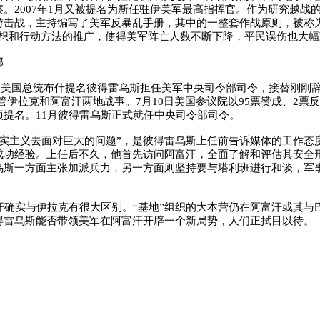
。2007年1月又被提名为新任驻伊美军最高指挥官。作为研究越战
游击战，主持编写了美军反暴乱手册，其中的一整套作战原则，被称为
思想和行动方法的推广，使得美军阵亡人数不断下降，平民误伤也大幅
部
月，美国总统布什提名彼得雷乌斯担任美军中央司令部司令，接替刚刚
管伊拉克和阿富汗两地战事。7月10日美国参议院以95票赞成、2票
项提名。11月彼得雷乌斯正式就任中央司令部司令。
实主义去面对巨大的问题”，是彼得雷乌斯上任前告诉媒体的工作态
成功经验。上任后不久，他首先访问阿富汗，全面了解和评估其安全
乌斯一方面主张加派兵力，另一方面则坚持要与塔利班进行和谈，军
确实与伊拉克有很大区别。“基地”组织的大本营仍在阿富汗或其与
得雷乌斯能否带领美军在阿富汗开辟一个新局势，人们正拭目以待。
）