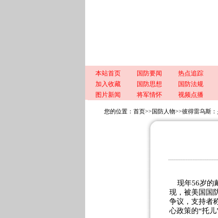
本站首页
国防要闻
热点追踪
加入收藏
国防思想
国防法规
图片新闻
将军情怀
视频点播
您的位置：
首页
>>
国防人物
>>
彼得雷乌斯：
现年56岁的戴
现，被美国国
争议，支持者
心政策的“托儿