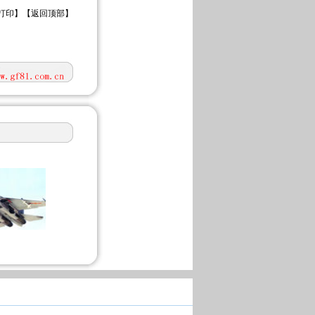
打印
】【
返回顶部
】