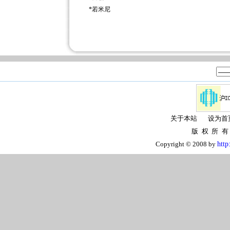
*
若米尼