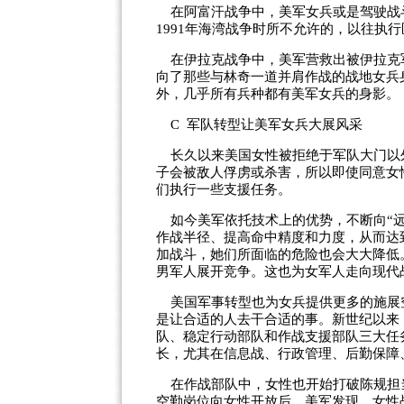
在阿富汗战争中，美军女兵或是驾驶战
1991年海湾战争时所不允许的，以往执
在伊拉克战争中，美军营救出被伊拉克军
向了那些与林奇一道并肩作战的战地女兵
外，几乎所有兵种都有美军女兵的身影。
C 军队转型让美军女兵大展风采
长久以来美国女性被拒绝于军队大门以
子会被敌人俘虏或杀害，所以即使同意女
们执行一些支援任务。
如今美军依托技术上的优势，不断向“远
作战半径、提高命中精度和力度，从而达
加战斗，她们所面临的危险也会大大降低
男军人展开竞争。这也为女军人走向现代
美国军事转型也为女兵提供更多的施展
是让合适的人去干合适的事。新世纪以来
队、稳定行动部队和作战支援部队三大任
长，尤其在信息战、行政管理、后勤保障
在作战部队中，女性也开始打破陈规担当
空勤岗位向女性开放后，美军发现，女性