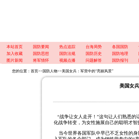
本站首页
国防要闻
热点追踪
台海局势
各国国防
加入收藏
国防思想
国防法规
国防历史
国防地理
图片新闻
将军情怀
视频点播
问题解答
国防报刊
您的位置：
首页
>>
国防人物
>>
美国女兵：军营中的“亮丽风景”
美国女兵
“战争让女人走开！”这句让人们熟悉
化战争转变，为女性施展自己的聪明才智
当今世界各国军队中早已不乏女性的身