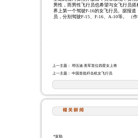
男性，而男性飞行员也希望与女飞行员搭档
界上第一个驾驶F-16的女飞行员。据报道
员，分别驾驶F-15、F-16、A-10等。
上一主题：
邓伍迪:美军首位四星女上将
上一主题：
中国首批歼击机女飞行员
*
富勒