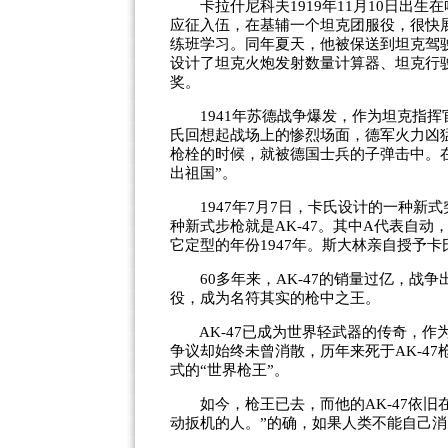
卡拉什尼科夫1919年11月10日出生在
应征入伍，在基辅一个坦克团服役，很快展
练班学习。同年夏天，他被保送到坦克驾
设计了坦克火炮发射数量计算器、坦克行
奖。
1941年苏德战争爆发，作为坦克指挥
氏回想起战场上的惨烈场面，德军火力凶
枪栓的时候，就被德国士兵的子弹击中。
出祖国”。
1947年7月7日，卡氏设计的一种新
种新式步枪就是AK-47。其中A代表自动
它定型的年份1947年。斯大林亲自授予
60多年来，AK-47的销量过亿，战争
役，成为名符其实的枪中之王。
AK-47已成为世界轻武器的传奇，作
争议却始终未曾消散，历年来死于AK-4
式的“世界枪王”。
如今，枪王已去，而他的AK-47依旧
动扳机的人。”的确，如果人类不能自己