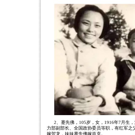
2、蹇先佛，105岁，女，1916年7月
力部副部长、全国政协委员等职，有红军之
嫁贺龙，妹妹蹇先佛嫁肖克。