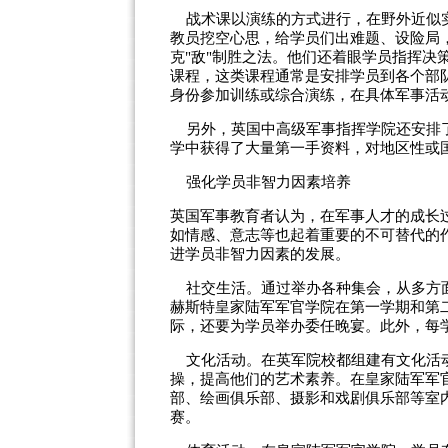
战术课以演练的方式进行，在野外近似实
教员挖空心思，给学员们出难题、设险局，
克"敌"制胜之法。他们还着眼学员指挥决
课程，这类课程通常是安排学员到各个部
身份参加训练或综合演练，在具体军事活
另外，英国中高级军事指挥学院还安排了
学中获得了大量第一手资料，对地区性或
强化学员非智力因素培养
英国军事教育者认为，在军事人才的成长
如情感、意志等也起着重要的不可替代的
进学员非智力因素的发展。
社交生活。通过举办各种集会，从多方面
赫斯特皇家陆军军官学院在第一学期和第
际，还要为学员举办委任晚宴。此外，每
文化活动。在英军院校都组建有文化活动
操，提高他们的艺术素养。在皇家陆军军
部、绘画俱乐部、摄影和戏剧俱乐部等室
赛。