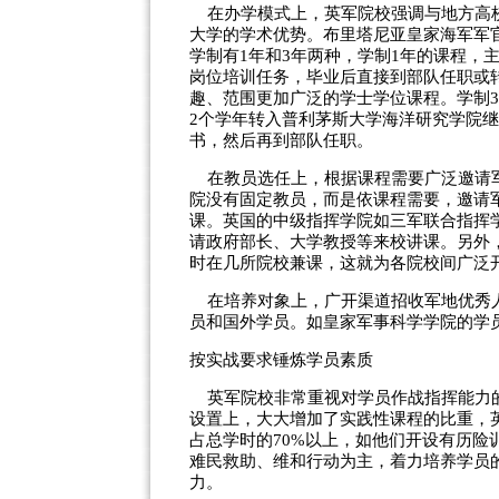
在办学模式上，英军院校强调与地方高校
大学的学术优势。布里塔尼亚皇家海军军
学制有1年和3年两种，学制1年的课程，
岗位培训任务，毕业后直接到部队任职或转
趣、范围更加广泛的学士学位课程。学制3
2个学年转入普利茅斯大学海洋研究学院
书，然后再到部队任职。
在教员选任上，根据课程需要广泛邀请军
院没有固定教员，而是依课程需要，邀请
课。英国的中级指挥学院如三军联合指挥
请政府部长、大学教授等来校讲课。另外
时在几所院校兼课，这就为各院校间广泛
在培养对象上，广开渠道招收军地优秀人
员和国外学员。如皇家军事科学学院的学
按实战要求锤炼学员素质
英军院校非常重视对学员作战指挥能力的
设置上，大大增加了实践性课程的比重，
占总学时的70%以上，如他们开设有历
难民救助、维和行动为主，着力培养学员
力。