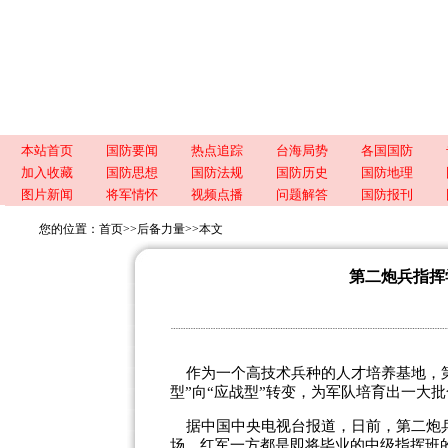
本站首页
国防要闻
热点追踪
台海局势
各国国防
加入收藏
国防思想
国防法规
国防历史
国防地理
图片新闻
将军情怀
视频点播
问题解答
国防报刊
您的位置：
首页
>>
后备力量
>>
本文
第二炮兵指挥
作为一个高技术兵种的人才培养基地，第
型”向“应战型”转变，为军队培育出一大
据中国中央电视台报道，日前，第二炮兵
场，红军一方都是即将毕业的中级指挥班