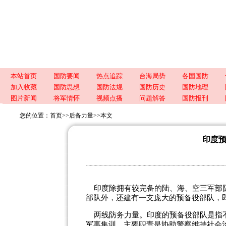
本站首页
国防要闻
热点追踪
台海局势
各国国防
加入收藏
国防思想
国防法规
国防历史
国防地理
图片新闻
将军情怀
视频点播
问题解答
国防报刊
您的位置：
首页
>>
后备力量
>>
本文
印度
印度除拥有较完备的陆、海、空三军部队
部队外，还建有一支庞大的预备役部队，即
两线防务力量。印度的预备役部队是指不
军事集训，主要职责是协助警察维持社会