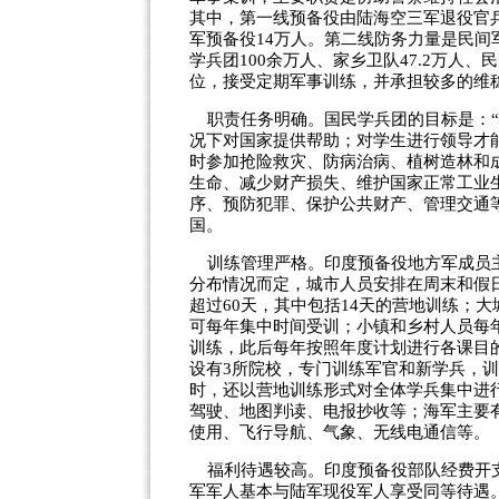
其中，第一线预备役由陆海空三军退役官兵
军预备役14万人。第二线防务力量是民间
学兵团100余万人、家乡卫队47.2万人、
位，接受定期军事训练，并承担较多的维
职责任务明确。国民学兵团的目标是：“
况下对国家提供帮助；对学生进行领导才
时参加抢险救灾、防病治病、植树造林和
生命、减少财产损失、维护国家正常工业
序、预防犯罪、保护公共财产、管理交通
国。
训练管理严格。印度预备役地方军成员主
分布情况而定，城市人员安排在周末和假
超过60天，其中包括14天的营地训练；
可每年集中时间受训；小镇和乡村人员每
训练，此后每年按照年度计划进行各课目
设有3所院校，专门训练军官和新学兵，
时，还以营地训练形式对全体学兵集中进
驾驶、地图判读、电报抄收等；海军主要
使用、飞行导航、气象、无线电通信等。
福利待遇较高。印度预备役部队经费开支
军军人基本与陆军现役军人享受同等待遇