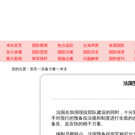
本站首页
国防要闻
热点追踪
台海局势
各国国防
加入收藏
国防思想
国防法规
国防历史
国防地理
图片新闻
将军情怀
视频点播
问题解答
国防报刊
您的位置：
首页
>>
后备力量
>>
本文
法国
法国在加强现役部队建设的同时，十分重
手对现行的预备役法规和制度进行全面的
备良、反应快的精干力量。
编制员额较小。法国预备役按军种可分为