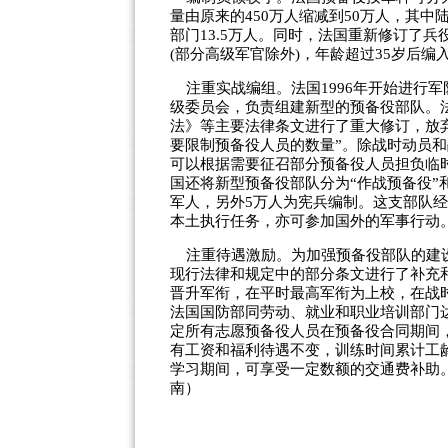
量由原来的450万人缩减到50万人，其中陆
部门13.5万人。同时，法国重新修订了兵
(部分高级军官除外)，年龄超过35岁后编
注重实战编组。法国1996年开始进行
级委员会，负责组建新型的预备役部队。
法》等主要法律条文进行了重大修订，放弃
要限制预备役人员的数量”。除战时动员和
可以根据需要征召部分预备役人员担负临
国还将新型预备役部队分为“作战预备役”和
军人，另外5万人为宪兵编制。这支部队
本土执行任务，亦可参加国外的军事行动
注重待遇激励。为加强预备役部队的建设
现行法律和规定中的部分条文进行了补充
晋升军衔，在平时最高军衔为上校，在战
法国国防部同劳动、就业和职业培训部门
定所有志愿预备役人员在预备役合同期间
有工资和福利待遇不变，训练时间累计工
学习期间，可享受一定数额的交通费补助。
南）