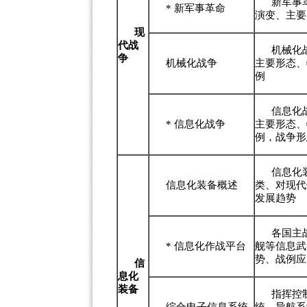
新军事
*
新军事革命
演变、主要
现
代战
机械化
争
机械化战争
主要形态、
例
信息化
*
信息化战争
主要形态、
例，战争形
信息化
信息化装备概述
类、对现代
发展趋势
各国主
*
信息化作战平台
舰等信息武
势、战例应
信
息化
装备
指挥控