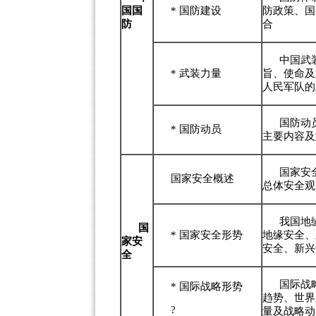
国国
*
国防建设
防政策、国
防
合
中国武
*
武装力量
旨、使命及
人民军队的
国防动
*
国防动员
主要内容及
国家安
国家安全概述
总体安全观
我国地
国
*
国家安全形势
地缘安全、
家安
安全、新兴
全
国际战
*
国际战略形势
趋势、世界
?
量及战略动