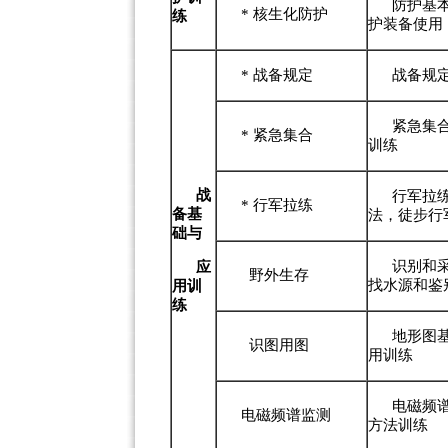
防护基
*
核生化防护
练
护装备使用
*
战备规定
战备规
紧急集
*
紧急集合
训练
战
行军拉
*
行军拉练
备基
法，徒步行
础
与
识别和
应
野外生存
找水源和鉴
用
训
练
地形图
识图用图
用训练
电磁频
电磁频谱监测
方法训练