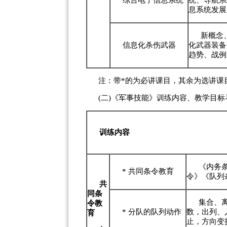
综合电子信息系统
统、导航系
息系统发展
新概念
信息化杀伤武器
化武器装备
趋势、战例
注：带*的为必讲课目，其余为选讲课
(二)《军事技能》训练内容、教学目
训练
内容
《内务
*
共同条令教育
令》《队列
共
同条
集合、
令教
*
分队的队列动作
数，出列、
育
止，方向变