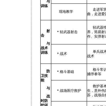
与
训练
走进军
现地教学
曲，走进爱
轻武器
射
*
轻武器射击
养，简易射
击
作、实弹射
与
战术
单兵战
训练
*
战术
战术
格斗常
防
*
格斗基础
捕俘拳等
卫技
能
救护基
与
*
战场医疗救护
生，意外伤
苏，战场自
战
时防
护
训