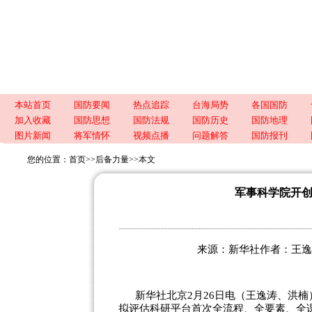
本站首页
国防要闻
热点追踪
台海局势
各国国防
加入收藏
国防思想
国防法规
国防历史
国防地理
图片新闻
将军情怀
视频点播
问题解答
国防报刊
您的位置：
首页
>>
后备力量
>>
本文
军事科学院开
来源：新华社作者：王逸涛、洪
新华社北京2月26日电（王逸涛、洪
拟评估科研平台首次全流程、全要素、全