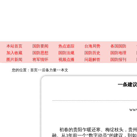
本站首页
国防要闻
热点追踪
台海局势
各国国防
加入收藏
国防思想
国防法规
国防历史
国防地理
图片新闻
将军情怀
视频点播
问题解答
国防报刊
您的位置：
首页
>>
后备力量
>>
本文
一条建
ww
初春的贵阳乍暖还寒、梅绽枝头，贵
融。从3年前一个“数字动员”的建议，到