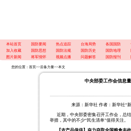
本站首页
国防要闻
热点追踪
台海局势
各国国防
加入收藏
国防思想
国防法规
国防历史
国防地理
图片新闻
将军情怀
视频点播
问题解答
国防报刊
您的位置：
首页
>>
后备力量
>>
本文
中央部委工作会信息量大
来源：新华社 作者：新华社“新华视
近期，中央部委密集召开工作会，总结上
举措，其中的不少“民生清单”值得关注。
【农产品保供】奋力夺取全国粮食丰