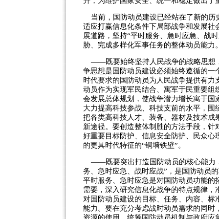
升，为维护国家安全、统一和稳定做出了
当前，国防动员建设已经站在了新的历史
适应打赢信息化条件下局部战争和发展社
展道路，坚持“平时服务、急时应急、战时
胁、完成多样化军事任务的整体动员能力
——既要始终坚持人民战争的战略思想，
争思想是国防动员建设必须始终遵循的一
时代要求的国防动员为人民战争提供有力
动员作为实现军民结合、寓军于民重要组
会发展总体规划，使战争潜力增长寓于国
大力提高科技参战、科技支前的水平，围
把各类高科技人才、装备、器材及技术成
新途径。要创造整体制胜的方法手段，针
好重要目标防护、信息安全防护、民众心
的更具时代特征的“铜墙铁壁”。
——既要突出打造国防动员的核心能力，
务、急时应急、战时应战”，是国防动员
平时服务、急时应急是对国防动员功能的
需要，深入研究信息化战争的特点规律，
对国防动员建设的目标、任务、内容、标
能力。要在充分考虑战时动员需求的同时
资源的使用，统筹国防动员机制与政府应