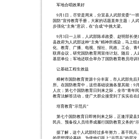
军地合唱效果好
9月1日，尽管是周末，分宜县人武部党委“一班
国防”宣传教育手册，大家的话题直奔主题：人
步强化“主角”意识，在“合成”中挑大梁。
9月3日一上班，人武部陈卓政委、赵明部长便
县政府为人武部这种“主角”精神所感染，马上
化、教育、广播、电视、报社、民政、工会、青
联席会议，研究国防教育周宣传计划。随后，人武
基层单位；军地还联合举办了国防教育教员培训班
让基础工程生效益
樟树市国防教育资源十分丰富，市人武部先后开辟
所。在国防教育中，这些基础设施各显其能：9月
人次；第七个国防教育日到来之际，全市“青年
教育法解答活动，使广大群众接受到了实实在在
培育教育“示范兵”
第七个国防教育日即将到来之际，正逢浮梁县
民兵、预备役人员培养成履行国防教育义务的“示
据了解，这个人武部经过多年努力，基干民兵
的思想理论基础。为使他们跃上
“示范兵”的层