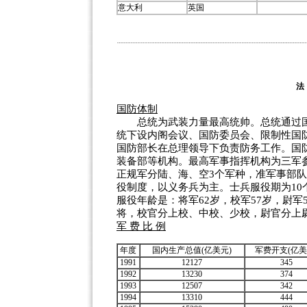
意大利
英国
国防体制
总统为武装力量最高统帅。总统通过国
统下设内阁会议、国防委员会、限制性国
国防部长在总理领导下负责防务工作。国
装备部等机构。最高军事指挥机构为三军
正规军分陆、海、空3个军种，准军事部队
役制度，以义务兵为主。士兵服役期为10
服役年龄是：将军62岁，校军57岁，尉军
将，校官分上校、中校、少校，尉官分上
军 费 比 例
年度
国内生产总值(亿美元)
军费开支(亿美
1991
12127
345
1992
13230
374
1993
12507
342
1994
13310
444