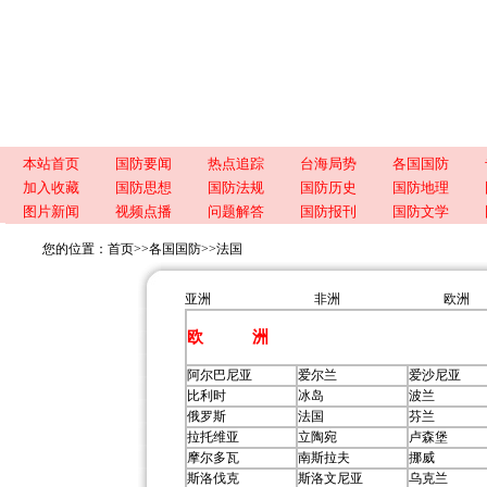
本站首页
国防要闻
热点追踪
台海局势
各国国防
加入收藏
国防思想
国防法规
国防历史
国防地理
图片新闻
视频点播
问题解答
国防报刊
国防文学
您的位置：
首页
>>
各国国防
>>
法国
亚洲
非洲
欧洲
欧 洲
阿尔巴尼亚
爱尔兰
爱沙尼亚
比利时
冰岛
波兰
俄罗斯
法国
芬兰
拉托维亚
立陶宛
卢森堡
摩尔多瓦
南斯拉夫
挪威
斯洛伐克
斯洛文尼亚
乌克兰