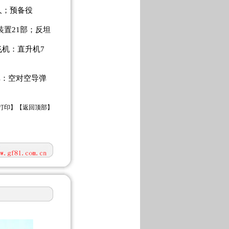
万人；预备役
装置21部；反坦
飞机：直升机7
弹：空对空导弹
打印
】【
返回顶部
】