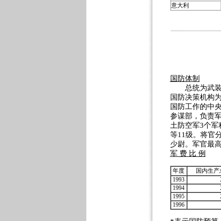
意大利
国防体制
总统为武装力
国防决策机构
国防工作的中
参谋部，负责
土防空军3个军
等11级。将官
少尉。军官最高
军 费 比 例
年度
国内生产
1993
1994
1995
1996