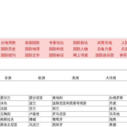
台海局势
各国国防
专家论坛
国防新论
武警天地
人
国防历史
国防地理
国防科技
国防人物
后备力量
兵
国防报刊
国防文学
国防标识
网上书屋
国防俱乐部
将军
非洲
欧洲
美洲
大洋洲
爱尔兰
爱沙尼亚
奥地利
白俄罗斯
冰岛
波兰
波斯尼亚和黑塞哥维那
丹麦
法国
芬兰
荷兰
捷克
立陶宛
卢森堡
罗马尼亚
马耳他
南斯拉夫
挪威
葡萄牙
瑞典
斯洛文尼亚
乌克兰
西班牙
希腊