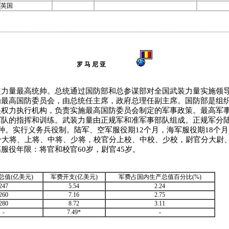
英国
罗 马 尼 亚
量最高统帅。总统通过国防部和总参谋部对全国武装力量实施领导
为最高国防委员会，由总统任主席，政府总理任副主席。国防部是组
央权力执行机构，负责实施最高国防委员会制定的军事政策。最高军
军队的指挥和训练。武装力量由正规军和准军事部队组成。正规军分
种。实行义务兵役制。陆军、空军服役期12个月，海军服役期18个月
分大将、上将、中将、少将，校官分上校、中校、少校，尉官分大尉
服役年限：将官和校官60岁，尉官45岁。
总值(亿美元)
军费开支(亿美元)
军费占国内生产总值百分比(%)
247
5.54
2.24
260
7.16
2.75
280
8.72
3.11
-
7.49*
-