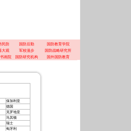
防民防
国防后勤
国防教育学院
器大观
军校漫步
国防战略研究所
书画院
国防研究机构
国外国防教育
保加利亚
德国
克罗地亚
马其顿
瑞士
匈牙利