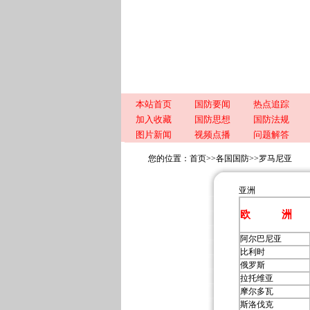
本站首页
国防要闻
热点追踪
加入收藏
国防思想
国防法规
图片新闻
视频点播
问题解答
您的位置：
首页
>>
各国国防
>>
罗马尼亚
亚洲
欧 洲
阿尔巴尼亚
比利时
俄罗斯
拉托维亚
摩尔多瓦
斯洛伐克