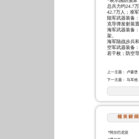
*表示国防预算
总兵力约24.7
42.7万人；准
陆军武器装备：
克导弹发射装置
海军武器装备：
架。
海军陆战步兵和
空军武器装备：
若干枚；防空导
上一主题：
卢森堡
下一主题：
马耳他
*
阿尔巴尼亚