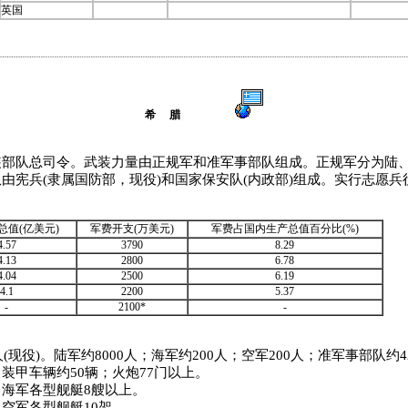
英国
希 腊
队总司令。武装力量由正规军和准军事部队组成。正规军分为陆、
由宪兵(隶属国防部，现役)和国家保安队(内政部)组成。实行志愿兵
总值(亿美元)
军费开支(万美元)
军费占国内生产总值百分比(%)
4.57
3790
8.29
4.13
2800
6.78
4.04
2500
6.19
4.1
2200
5.37
-
2100*
-
人(现役)。陆军约8000人；海军约200人；空军200人；准军事部队约4
装甲车辆约50辆；火炮77门以上。
海军各型舰艇8艘以上。
空军各型舰艇10架。