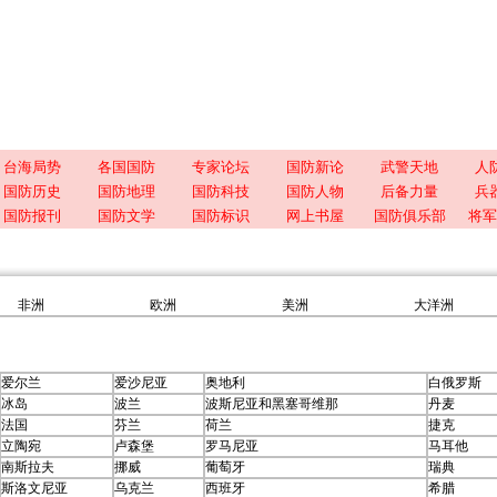
台海局势
各国国防
专家论坛
国防新论
武警天地
人
国防历史
国防地理
国防科技
国防人物
后备力量
兵
国防报刊
国防文学
国防标识
网上书屋
国防俱乐部
将军
非洲
欧洲
美洲
大洋洲
爱尔兰
爱沙尼亚
奥地利
白俄罗斯
冰岛
波兰
波斯尼亚和黑塞哥维那
丹麦
法国
芬兰
荷兰
捷克
立陶宛
卢森堡
罗马尼亚
马耳他
南斯拉夫
挪威
葡萄牙
瑞典
斯洛文尼亚
乌克兰
西班牙
希腊