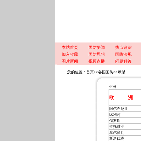
本站首页
国防要闻
热点追踪
加入收藏
国防思想
国防法规
图片新闻
视频点播
问题解答
您的位置：
首页
>>
各国国防
>>
希腊
亚洲
欧 洲
阿尔巴尼亚
比利时
俄罗斯
拉托维亚
摩尔多瓦
斯洛伐克