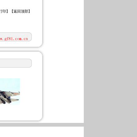
打印
】【
返回顶部
】