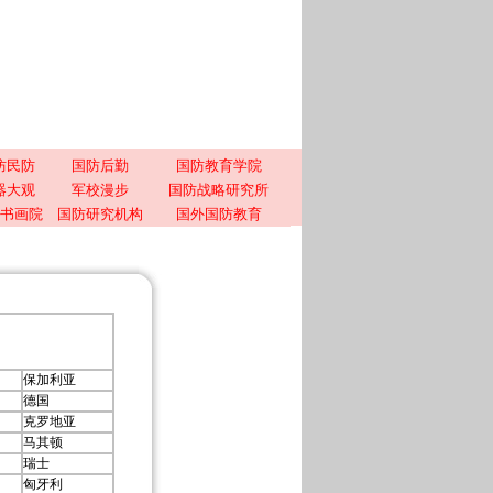
防民防
国防后勤
国防教育学院
器大观
军校漫步
国防战略研究所
书画院
国防研究机构
国外国防教育
保加利亚
德国
克罗地亚
马其顿
瑞士
匈牙利