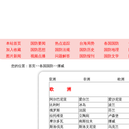
本站首页
国防要闻
热点追踪
台海局势
各国国防
加入收藏
国防思想
国防法规
国防历史
国防地理
图片新闻
视频点播
问题解答
国防报刊
国防文学
您的位置：
首页
>>
各国国防
>>
挪威
亚洲
非洲
欧洲
欧 洲
阿尔巴尼亚
爱尔兰
爱沙尼亚
比利时
冰岛
波兰
俄罗斯
法国
芬兰
拉托维亚
立陶宛
卢森堡
摩尔多瓦
南斯拉夫
挪威
斯洛伐克
斯洛文尼亚
乌克兰