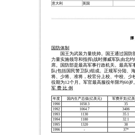
意大利
英国
国防体制
国王为武装力量统帅。国王通过国防部
力量实施领导和指挥(战时挪威军队由北约
席。国防部是最高军事行政机关。最高军
队(包括国民警卫队)组成。正规军分陆、
将、少将、准将，校官分上校、中校、少
役期为12个月。军官最高服役年限均60岁
军 费 比 例
年度
国内生产总值(亿美元)
军费开支(亿美
1990
1058.3
35
1992
1064.7
3406
1993
1130
35.1
1994
1180
32.1
1995
1320
38
1996
-
37*