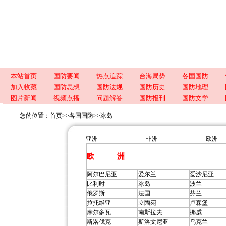
本站首页
国防要闻
热点追踪
台海局势
各国国防
加入收藏
国防思想
国防法规
国防历史
国防地理
图片新闻
视频点播
问题解答
国防报刊
国防文学
您的位置：
首页
>>
各国国防
>>
冰岛
亚洲
非洲
欧洲
欧 洲
阿尔巴尼亚
爱尔兰
爱沙尼亚
比利时
冰岛
波兰
俄罗斯
法国
芬兰
拉托维亚
立陶宛
卢森堡
摩尔多瓦
南斯拉夫
挪威
斯洛伐克
斯洛文尼亚
乌克兰