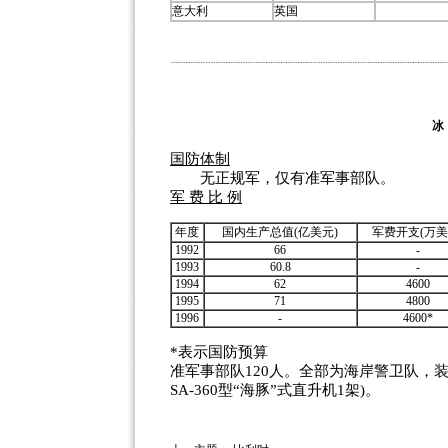
意大利
英国
国防体制
无正规军，仅有准军事部队。
军 费 比 例
年度
国内生产总值(亿美元)
军费开支(万美
1992
66
-
1993
60.8
-
1994
62
4600
1995
71
4800
1996
-
4600*
*表示国防预算
准军事部队120人。全部为海岸警卫队，装备
SA-360型“海豚”式直升机1架)。