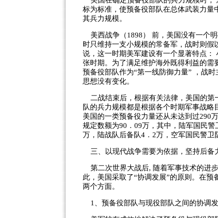
美国在确定预备役部队的兵力规模时， 
标为标准，使预备役部队在总体武装力量
其兵力规模。
美西战争（1898） 前，美国没有一个
时只维持一支小规模的常备军，战时则假
说，这一时期美军建设有一个显著特点： 
张时期。为了满足维护海外既得利益的需
预备役部队作为“第一线防御力量” ，战
思想没有变化。
二战结束后，根据有关法律，美国的第一
队的兵力规模都是根据各个时期军事战略
美国的一类预备役力量还从未达到过290
规定数额为90．09万，其中，陆军国民警卫
万，陆战队后备队4．2万，空军国民警卫队
三、以现代战争需要为依据，坚持后备
第二次世界大战后, 随着军事技术的进
此，美国采取了“协调发展”的原则。在预
两个方面。
1、预备役部队与现役部队之间的协调