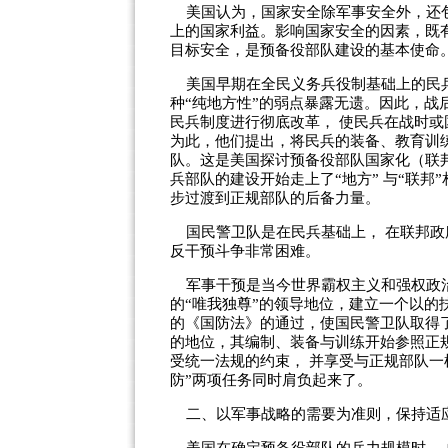
美国认为，国家安全除军事安全外，还包
上的国家利益。影响国家安全的因素，既
目标安全，是预备役部队建设的基本使命
美国早期在全民义务兵役制基础上的民兵
种“纯地方性”的弱点暴露无遗。因此，
民兵制度进行彻底改革， 使民兵在战时
为此，他们提出，将民兵的装备、教育训
队。这是美国探讨预备役部队国家化（联邦
兵部队的建设开始走上了“地方” 与“联邦
步过渡到正规部队的后备力量。
国民警卫队是在民兵基础上， 在联邦政
反干预斗争非常困难。
军事干预是当今世界霸权主义和强权政治
的“唯我独尊”的领导地位，建立一个以的扶
的《国防法》的通过，使国民警卫队取得
的地位，其编制、装备与训练开始参照正
受统一法规的约束， 并享受与正规部队一
防”两项任务同时肩负起来了。
二、以军事战略的需要为准则，保持适