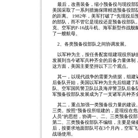
最后，改善装备，缩小预备役与现役部队在
美国采取了一系列措施保障精选预备役部
的距离。 1982年，美军打破了“先现役
的部队，而不管它是现役还是预备役部队。
克、空军的F-16战斗机、海军新型作战
了一艘航母。
2、各类预备役部队之间协调发展。
以军种为主，按任务配套组建现役所缺的
发展到当今诸军兵种齐全的后备力量体制，
这方面，美国主要坚持以下三个观点。
其一，以现代战争的需要为依据，组建诸
后备队开始，美国以军种为主先后组建了
队、空军国民警卫队以及海岸警卫队后备
军预备役部队发展成为了一支诸军兵种齐全
其二，重点加强一类预备役力量的建设。
三类。按照“预备役所组建的，是现役在
人员”的思想，协调一、二、三类预备役
第二、三类预备役部队不编组，主要是储
后，按要求地面部队可在3个月内，空军飞
战场使用。