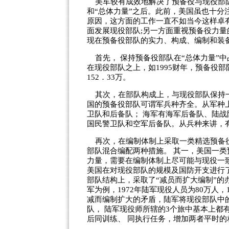
美军较有成效地解决了预备役与现役部队
和“总体力量”之后。此前，美国虽也十
原因，这方面的工作一直不如当今这样卓有
面发展现役部队;另一方面重视预备役力量
现在预备役部队的实力、构成、编制和装
首先， 保持预备役部队在“总体力量”
在现役部队之上，如1995财年，预备役部
152．33万。
其次，在部队构成上，与现役部队保持一
国的预备役部队可谓军兵种齐全。从军种
卫队和后备队； 海军有海军后备队、陆
国民警卫队和空军后备队。从兵种来讲，
再次，在编制体制上采取一类精选预备役
部队混合编配两种措施。 其一，美国一
力量，需要在编制体制上尽可能与现役一
美国在对现役部队的规模及国防开支进行了
部队结构上，采取了“减员而扩大编制”
军为例，1972年陆军现役人员为80万人
减而编制扩大的矛盾，陆军将现役部队中
队， 陆军现役师所辖的3个旅中基本上都
后同训练、 同执行任务，增加两者平时