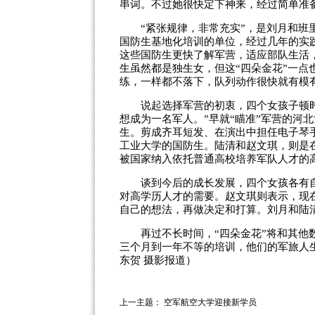
串词。不过她很快定下神来，经过简单准
“紧张规律，非常充实”，是刘月和班里
国防生基地化培训的单位，经过几年的实
这些国防生更快了解军营，适应部队生活
生虽然都是独生女，但这“四朵金花”一点
练，一样都不落下，队列动作很快就有模
说起选择军营的初衷，四个女孩子顿时
想成为一名军人。”早就“瞄准”军营的河
生。剪成齐耳短发、在演出中担任电子琴
工业大学的国防生。陆清和赵文琪，则是
被国家纳入依托普通高校培养军队人才的
谈到今后的成长发展，四个女孩各有自
对高学历人才的需要。赵文琪则表示，现
自己的想法，再做决定和打算。刘月和陆
再过不长时间，“四朵金花”将和其他数
三个月到一年不等的培训，他们的军旅人生
东贺
摄影
报道）
上一主题：
空军航空大学迎接新学员